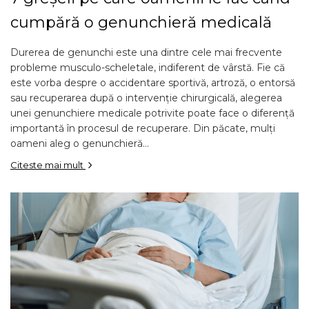
STETOSCOAPE
PLASTURI
SUPERIOR
STETOSCOAPE LITTMANN
cumpără o genunchieră medicală
ORTEZE PENTRU MEMBRUL
PRODUSE ABENA
TENSIOMETRE
INFERIOR
SALTELE ANTIESCARE
Durerea de genunchi este una dintre cele mai frecvente
ORTEZE PENTRU COLOANA
TERMOMETRE
probleme musculo-scheletale, indiferent de vârstă. Fie că
VERTEBRALA
SCAUNE DE DUS
este vorba despre o accidentare sportivă, artroză, o entorsă
ORTEZE FACIALE
SCAUNE DE TOALETA
sau recuperarea după o intervenție chirurgicală, alegerea
PROTEZA EXTERNA DE SAN
unei genunchiere medicale potrivite poate face o diferență
SCUTECE
SI ACCESORII
importantă în procesul de recuperare. Din păcate, mulți
oameni aleg o genunchieră...
SUSTINATORI PLANTARI
PERSONALIZATI
Citeste mai mult