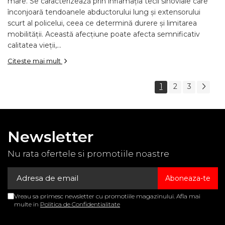
mare. Se caracterizează prin inflamația tecii sinoviale care
înconjoară tendoanele abductorului lung și extensorului
scurt al policelui, ceea ce determină durere și limitarea
mobilității. Această afecțiune poate afecta semnificativ
calitatea vieții,...
Citeste mai mult
1
2
3
Newsletter
Nu rata ofertele si promotiile noastre
Vreau sa primesc newsletter cu promotiile magazinului. Afla mai
multe in
Politica de Confidentialitate