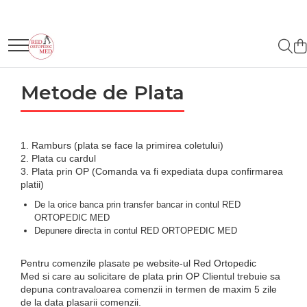
DISPOZITIVE MEDICALE PENTRU RECUPERARE
DISPOZITIVE DE MERS
INGRIJIRE LA DOMICILIU
PRODUSE HARTMANN
APARATURA MEDICALA
PLASE CHIRURGICALE
DISPOZITIVE PENTRU INCONTINENTA URINARA
INSTRUMENTAR CHIRURGICAL
UNIFORME SI SABOTI MEDICALI
ARTICOLE SPORTIVE
ORTEZE
CARJE
COMPRESE STERILE
BENZI TAPING
APARATE AEROSOLI
PLASE CHIRURGICALE 2P
BANDELETE PENTRU
BISTURIE
SABOTI MEDICALI
SUPORT DEGETE
COMPOSITE
INCONTINENTA URINARA
Metode de Plata
COLOANA VERTEBRALA
SCAUNE CU ROTILE
CONSUMABILE MEDICALE SI
COMPRESE STERILE
APARATE DE MASAJ
FOARFECI
UNIFORME MEDICALE
SUPORT INCHEIETURA
ACCESORII
PLASE CHIRURGICALE
TORACE SI ABDOMEN
BASTOANE
FASA ELASTICA
APARATE
INSTRUMENTAR
HALATE
SUPORT COT
BASIC M
MEMBRU SUPERIOR
ACCESORII AJUTATOARE
ELECTROSTIMULARE
DIAGNOSTIC
COSTUME MEDICALE
CADRE DE MERS
FASA GHIPSATA
SUPORT UMAR
PLASE CHIRURGICALE
MEMBRU INFERIOR
ALEZE
1. Ramburs (plata se face la primirea coletului
)
PANTALONI SI BLUZE
EKG SI PULSOXIMETRE
PENSE
ACCESORII
PLASTURI
EVOLUTION
GLEZNIERE
2. Plata cu cardul
INGHINAL
MEDICALE
BONETE/MASTI/BOTOSEI
3. Plata prin OP (Comanda va fi expediata dupa confirmarea
GAMA BEURER
TRUSE/CUTII/TAVITE
PROTEZE
BONETE
TERMOMETRE
PLASE CHIRURGICALE
SUPORT GAMBA
IGIENA SI INGRIJIRE
platii)
GAROU
UMBILICAL
HALATE POLAR
GIMNASTICA MEDICALA
PROTEZE PENTRU MEMBRUL
GENUNCHIERE
De la orice banca prin transfer bancar in contul RED
SUPERIOR
GLUCOMETRE
ORTOPEDIC MED
INALTATOR WC
SUPORT COAPSA
Depunere directa in contul RED ORTOPEDIC MED
PROTEZE PENTRU MEMBRUL
NEGATOSCOAPE
MINGI RECUPERARE
INFERIOR
TALONETE
OXIGENOTERAPIE
Pentru comenzile plasate pe website-ul Red Ortopedic
ORTEZE PE MASURA
PAT MEDICAL
GIMNASTICA
Med si care au solicitare de plata prin OP Clientul trebuie sa
INDIVIDUALA
STETOSCOAPE
PERNE ORTOPEDICE
depuna contravaloarea comenzii in termen de maxim 5 zile
ORTEZE PENTRU MEMBRUL
de la data plasarii comenzii.