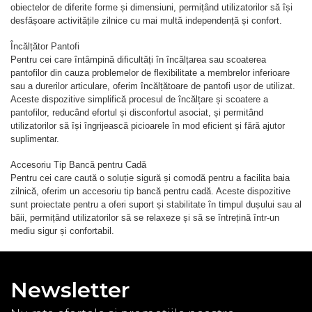
obiectelor de diferite forme și dimensiuni, permițând utilizatorilor să își
desfășoare activitățile zilnice cu mai multă independență și confort.
Încălțător Pantofi
Pentru cei care întâmpină dificultăți în încălțarea sau scoaterea
pantofilor din cauza problemelor de flexibilitate a membrelor inferioare
sau a durerilor articulare, oferim încălțătoare de pantofi ușor de utilizat.
Aceste dispozitive simplifică procesul de încălțare și scoatere a
pantofilor, reducând efortul și disconfortul asociat, și permitând
utilizatorilor să își îngrijească picioarele în mod eficient și fără ajutor
suplimentar.
Accesoriu Tip Bancă pentru Cadă
Pentru cei care caută o soluție sigură și comodă pentru a facilita baia
zilnică, oferim un accesoriu tip bancă pentru cadă. Aceste dispozitive
sunt proiectate pentru a oferi suport și stabilitate în timpul dușului sau al
băii, permițând utilizatorilor să se relaxeze și să se întrețină într-un
mediu sigur și confortabil.
Newsletter