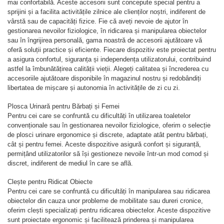
mai confortabilă. Aceste accesorii sunt concepute special pentru a
sprijini și a facilita activitățile zilnice ale clienților noștri, indiferent de
vârstă sau de capacități fizice. Fie că aveți nevoie de ajutor în
gestionarea nevoilor fiziologice, în ridicarea și manipularea obiectelor
sau în îngrijirea personală, gama noastră de accesorii ajutătoare vă
oferă soluții practice și eficiente. Fiecare dispozitiv este proiectat pentru
a asigura confortul, siguranța și independența utilizatorului, contribuind
astfel la îmbunătățirea calității vieții. Alegeți calitatea și încrederea cu
accesoriile ajutătoare disponibile în magazinul nostru și redobândiți
libertatea de mișcare și autonomia în activitățile de zi cu zi.
Plosca Urinară pentru Bărbați și Femei
Pentru cei care se confruntă cu dificultăți în utilizarea toaletelor
convenționale sau în gestionarea nevoilor fiziologice, oferim o selecție
de plosci urinare ergonomice și discrete, adaptate atât pentru bărbați,
cât și pentru femei. Aceste dispozitive asigură confort și siguranță,
permițând utilizatorilor să își gestioneze nevoile într-un mod comod și
discret, indiferent de mediul în care se află.
Clește pentru Ridicat Obiecte
Pentru cei care se confruntă cu dificultăți în manipularea sau ridicarea
obiectelor din cauza unor probleme de mobilitate sau dureri cronice,
oferim clești specializați pentru ridicarea obiectelor. Aceste dispozitive
sunt proiectate ergonomic și facilitează prinderea și manipularea