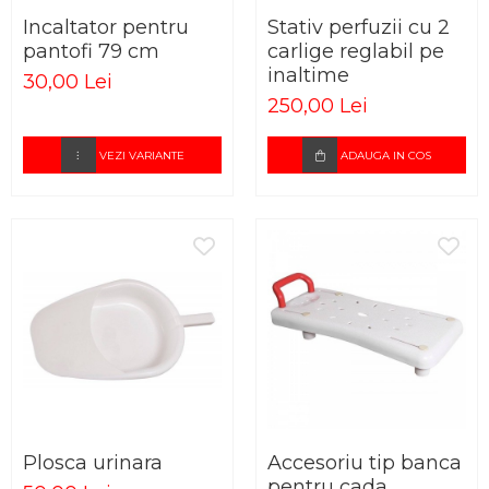
STETOSCOAPE
PLASTURI
SUPERIOR
Incaltator pentru
Stativ perfuzii cu 2
STETOSCOAPE LITTMANN
ORTEZE PENTRU MEMBRUL
PRODUSE ABENA
pantofi 79 cm
carlige reglabil pe
TENSIOMETRE
INFERIOR
inaltime
SALTELE ANTIESCARE
30,00 Lei
ORTEZE PENTRU COLOANA
TERMOMETRE
250,00 Lei
VERTEBRALA
SCAUNE DE DUS
ORTEZE FACIALE
SCAUNE DE TOALETA
VEZI VARIANTE
ADAUGA IN COS
PROTEZA EXTERNA DE SAN
SCUTECE
SI ACCESORII
SUSTINATORI PLANTARI
PERSONALIZATI
Plosca urinara
Accesoriu tip banca
pentru cada