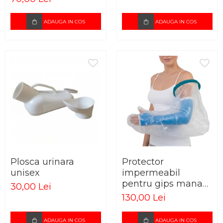
ADAUGA IN COS
ADAUGA IN COS
Plosca urinara
Protector
unisex
impermeabil
pentru gips mana
30,00 Lei
adulti
130,00 Lei
ADAUGA IN COS
ADAUGA IN COS