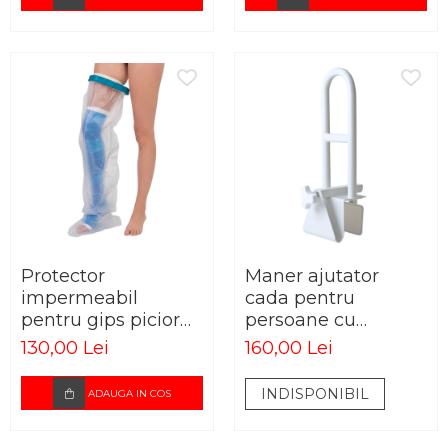
Protector
Maner ajutator
impermeabil
cada pentru
pentru gips picior
persoane cu
adulti
dizabilitati si
130,00 Lei
160,00 Lei
varstnici
INDISPONIBIL
ADAUGA IN COS