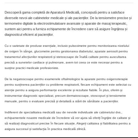
Descoperă gama completă de Aparatură Medicală, concepută pentru a satisface
diversele nevoi ale cabinetelor medicale și ale pacienților. De la tensiometre precise și
termometre digitale la electrostimulatoare avansate și aparate de masaj terapeutic,
suntem aici pentru a furniza echipamente de încredere care să asigure îngrijirea și
diagnosticul eficient al pacienților.
Cu o varietate de produse esențiale, inclusiv pulsoximetre pentru monitorizarea nivelului
de oxigen în sânge, glucometre pentru gestionarea diabetului, aparate aerosoli pentru
tratamentul afecțiunilor respiratorii și stetoscoape de înaltă calitate pentru auscultarea
precisă a sunetelor cardiace și pulmonare, avem tot ceea ce este necesar pentru a
susține practici medicale profesioniste.
De la negatoscoape pentru examenele oftalmologice la aparate pentru oxigenoterapie
pentru susținerea pacienților cu probleme respiratorii, fiecare echipament este selectat cu
atenție pentru a asigura performanțe excelente și rezultate fiabile. În plus, oferim și
instrumentar diagnostic specializat, precum dermatoscoape, otoscopuri și tensiometre
manuale, pentru o evaluare precisă și detaliată a stării de sănătate a pacienților.
Indiferent de specialitatea medicală sau de nevoile individuale ale cabinetului dvs.,
echipamentele noastre medicale de încredere vă vor ajuta să oferiți îngrijire de calitate și
să realizați diagnosticuri precise în fiecare situație. Alegeți calitatea și fiabilitatea pentru a
asigura succesul și satisfacția în practica medicală zilnică.