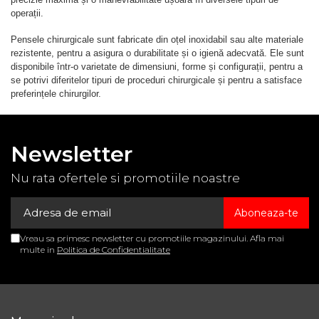
operații.
Pensele chirurgicale sunt fabricate din oțel inoxidabil sau alte materiale
rezistente, pentru a asigura o durabilitate și o igienă adecvată. Ele sunt
disponibile într-o varietate de dimensiuni, forme și configurații, pentru a
se potrivi diferitelor tipuri de proceduri chirurgicale și pentru a satisface
preferințele chirurgilor.
Newsletter
Nu rata ofertele si promotiile noastre
Vreau sa primesc newsletter cu promotiile magazinului. Afla mai
multe in
Politica de Confidentialitate