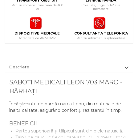
TRANSPORT GRATUIT
LIVRARE RAPIDA
Pentru comenzi mai mari de 400
Coletul ajunge in 1-2 zile
lei
lucratoare
DISPOZITIVE MEDICALE
CONSULTANTA TELEFONICA
Acreditate de ANMDMR
Pentru informatii suplimentare
Descriere
SABOȚI MEDICALI LEON 703 MARO -
BĂRBAȚI
Încălțăminte de damă marca Leon, din materiale de
înaltă calitate, asigurând confort și rezistență în timp.
BENEFICII
Partea superioară și tălpicul sunt din piele naturală.
Talpă de cauciuc flexibil care asigură un mers usor și