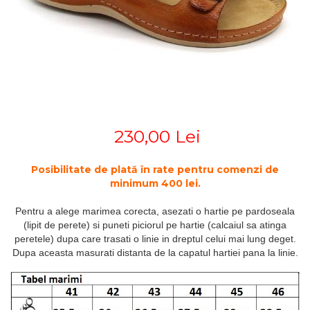
STETOSCOAPE
PLASTURI
SUPERIOR
STETOSCOAPE LITTMANN
ORTEZE PENTRU MEMBRUL
PRODUSE ABENA
TENSIOMETRE
INFERIOR
SALTELE ANTIESCARE
ORTEZE PENTRU COLOANA
TERMOMETRE
VERTEBRALA
SCAUNE DE DUS
ORTEZE FACIALE
SCAUNE DE TOALETA
PROTEZA EXTERNA DE SAN
SCUTECE
SI ACCESORII
230,00 Lei
SUSTINATORI PLANTARI
PERSONALIZATI
Posibilitate de plată în rate pentru comenzi de
minimum 400 lei.
Pentru a alege marimea corecta, asezati o hartie pe pardoseala
(lipit de perete) si puneti piciorul pe hartie (calcaiul sa atinga
peretele) dupa care trasati o linie in dreptul celui mai lung deget.
Dupa aceasta masurati distanta de la capatul hartiei pana la linie.