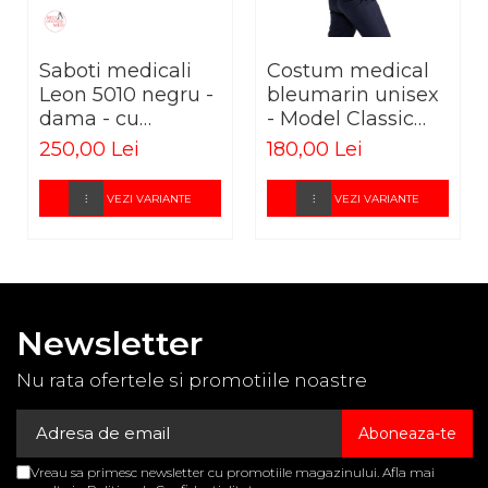
Saboti medicali
Costum medical
Leon 5010 negru -
bleumarin unisex
dama - cu
- Model Classic
taloneta
Flex
250,00 Lei
180,00 Lei
detasabila
VEZI VARIANTE
VEZI VARIANTE
Newsletter
Nu rata ofertele si promotiile noastre
Vreau sa primesc newsletter cu promotiile magazinului. Afla mai