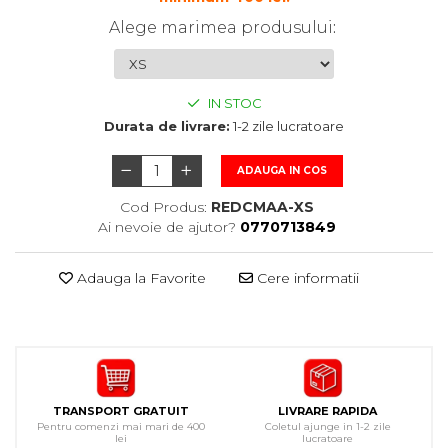
Alege marimea produsului
:
IN STOC
Durata de livrare:
1-2 zile lucratoare
ADAUGA IN COS
Cod Produs:
REDCMAA-XS
Ai nevoie de ajutor?
0770713849
Adauga la Favorite
Cere informatii
TRANSPORT GRATUIT
LIVRARE RAPIDA
Pentru comenzi mai mari de 400
Coletul ajunge in 1-2 zile
lei
lucratoare