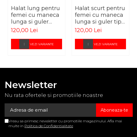
Halat lung pentru
Halat scurt pentru
femei cu maneca
femei cu maneca
lunga si guler
lunga si guler tip
rever
rever
120,00 Lei
120,00 Lei
VEZI VARIANTE
VEZI VARIANTE
Newsletter
Nu rata ofertele si promotiile noastre
Vreau sa primesc newsletter cu promotiile magazinului. Afla mai
multe in
Politica de Confidentialitate