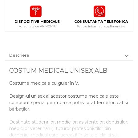
DISPOZITIVE MEDICALE
CONSULTANTA TELEFONICA
Acreditate de ANMDMR
Pentru informatii suplimentare
Descriere
COSTUM MEDICAL UNISEX ALB
Costume medicale cu guler în V.
Design-ul unisex al acestor costume medicale este
conceput special pentru a se potrivi atât femeilor, cât și
bărbaților.
Destinate studenților, medicilor, asistentelor, dentiștilor,
medicilor veterinari și tuturor profesioniștilor din
domeniul medical care lucrează în spitale, clinici sau