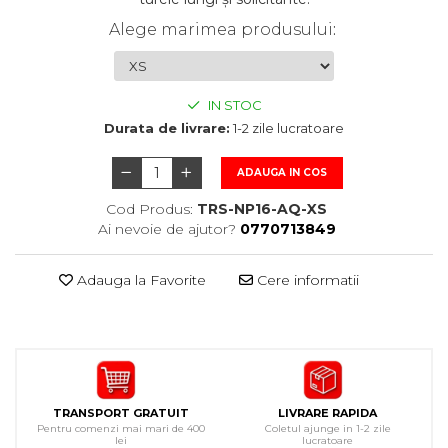
Alege marimea produsului
:
IN STOC
Durata de livrare:
1-2 zile lucratoare
ADAUGA IN COS
Cod Produs:
TRS-NP16-AQ-XS
Ai nevoie de ajutor?
0770713849
Adauga la Favorite
Cere informatii
TRANSPORT GRATUIT
LIVRARE RAPIDA
Pentru comenzi mai mari de 400
Coletul ajunge in 1-2 zile
lei
lucratoare