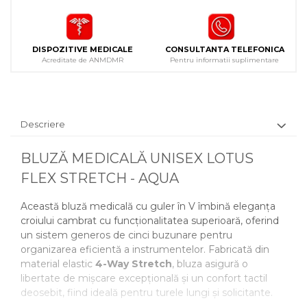
DISPOZITIVE MEDICALE
CONSULTANTA TELEFONICA
Acreditate de ANMDMR
Pentru informatii suplimentare
Descriere
BLUZĂ MEDICALĂ UNISEX LOTUS
FLEX STRETCH - AQUA
Această bluză medicală cu guler în V îmbină eleganța
croiului cambrat cu funcționalitatea superioară, oferind
un sistem generos de cinci buzunare pentru
organizarea eficientă a instrumentelor. Fabricată din
material elastic
4-Way Stretch
, bluza asigură o
libertate de mișcare excepțională și un confort tactil
deosebit, fiind ideală pentru turele lungi și solicitante.