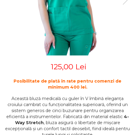
STETOSCOAPE
PLASTURI
SUPERIOR
STETOSCOAPE LITTMANN
ORTEZE PENTRU MEMBRUL
PRODUSE ABENA
TENSIOMETRE
INFERIOR
SALTELE ANTIESCARE
ORTEZE PENTRU COLOANA
TERMOMETRE
VERTEBRALA
SCAUNE DE DUS
ORTEZE FACIALE
SCAUNE DE TOALETA
PROTEZA EXTERNA DE SAN
SCUTECE
SI ACCESORII
SUSTINATORI PLANTARI
125,00 Lei
PERSONALIZATI
Posibilitate de plată în rate pentru comenzi de
minimum 400 lei.
Această bluză medicală cu guler în V îmbină eleganța
croiului cambrat cu funcționalitatea superioară, oferind un
sistem generos de cinci buzunare pentru organizarea
eficientă a instrumentelor. Fabricată din material elastic
4-
Way Stretch
, bluza asigură o libertate de mișcare
excepțională și un confort tactil deosebit, fiind ideală pentru
turele lungi și solicitante.