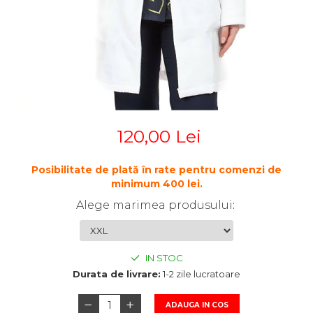
STETOSCOAPE
PLASTURI
SUPERIOR
STETOSCOAPE LITTMANN
ORTEZE PENTRU MEMBRUL
PRODUSE ABENA
TENSIOMETRE
INFERIOR
SALTELE ANTIESCARE
ORTEZE PENTRU COLOANA
TERMOMETRE
VERTEBRALA
SCAUNE DE DUS
ORTEZE FACIALE
SCAUNE DE TOALETA
PROTEZA EXTERNA DE SAN
SCUTECE
SI ACCESORII
120,00 Lei
SUSTINATORI PLANTARI
PERSONALIZATI
Posibilitate de plată în rate pentru comenzi de
minimum 400 lei.
Alege marimea produsului
:
IN STOC
Durata de livrare:
1-2 zile lucratoare
ADAUGA IN COS