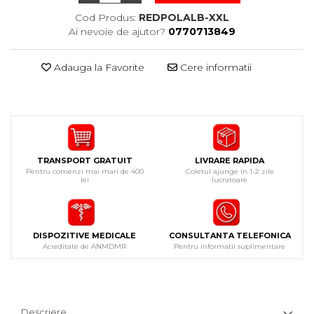
Cod Produs:
REDPOLALB-XXL
Ai nevoie de ajutor?
0770713849
Adauga la Favorite
Cere informatii
TRANSPORT GRATUIT
LIVRARE RAPIDA
Pentru comenzi mai mari de 400
Coletul ajunge in 1-2 zile
lei
lucratoare
DISPOZITIVE MEDICALE
CONSULTANTA TELEFONICA
Acreditate de ANMDMR
Pentru informatii suplimentare
Descriere