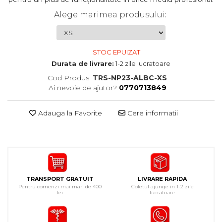
Alege marimea produsului
:
STOC EPUIZAT
Durata de livrare:
1-2 zile lucratoare
Cod Produs:
TRS-NP23-ALBC-XS
Ai nevoie de ajutor?
0770713849
Adauga la Favorite
Cere informatii
TRANSPORT GRATUIT
LIVRARE RAPIDA
Pentru comenzi mai mari de 400
Coletul ajunge in 1-2 zile
lei
lucratoare