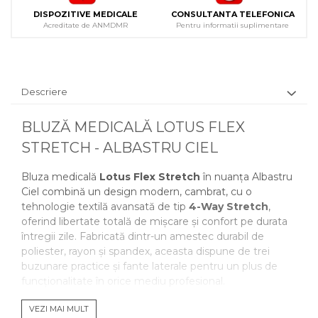
DISPOZITIVE MEDICALE
CONSULTANTA TELEFONICA
Acreditate de ANMDMR
Pentru informatii suplimentare
Descriere
BLUZĂ MEDICALĂ LOTUS FLEX
STRETCH - ALBASTRU CIEL
Bluza medicală
Lotus Flex Stretch
în nuanța Albastru
Ciel combină un design modern, cambrat, cu o
tehnologie textilă avansată de tip
4-Way Stretch
,
oferind libertate totală de mișcare și confort pe durata
întregii zile. Fabricată dintr-un amestec durabil de
poliester, rayon și spandex, aceasta dispune de trei
buzunare practice și fante laterale pentru un plus de
funcționalitate în orice mediu profesional.
VEZI MAI MULT
BENEFICII