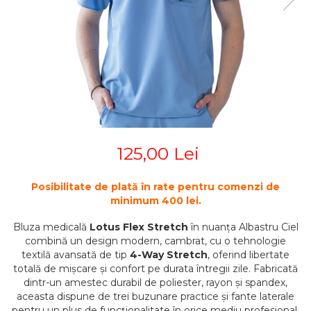
STETOSCOAPE
PLASTURI
SUPERIOR
STETOSCOAPE LITTMANN
ORTEZE PENTRU MEMBRUL
PRODUSE ABENA
TENSIOMETRE
INFERIOR
SALTELE ANTIESCARE
ORTEZE PENTRU COLOANA
TERMOMETRE
VERTEBRALA
SCAUNE DE DUS
ORTEZE FACIALE
SCAUNE DE TOALETA
PROTEZA EXTERNA DE SAN
SCUTECE
SI ACCESORII
SUSTINATORI PLANTARI
125,00 Lei
PERSONALIZATI
Posibilitate de plată în rate pentru comenzi de
minimum 400 lei.
Bluza medicală
Lotus Flex Stretch
în nuanța Albastru Ciel
combină un design modern, cambrat, cu o tehnologie
textilă avansată de tip
4-Way Stretch
, oferind libertate
totală de mișcare și confort pe durata întregii zile. Fabricată
dintr-un amestec durabil de poliester, rayon și spandex,
aceasta dispune de trei buzunare practice și fante laterale
pentru un plus de funcționalitate în orice mediu profesional.