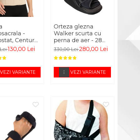
a
Orteza glezna
sacrala -
Walker scurta cu
stat, Centura
perna de aer - 28
ara
cm lungime
130,00 Lei
280,00 Lei
 Lei
330,00 Lei
VEZI VARIANTE
VEZI VARIANTE