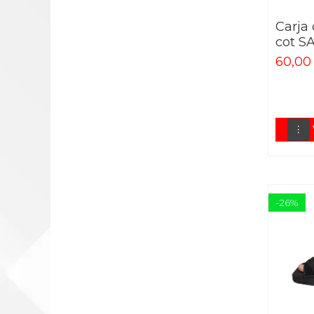
SUPORT DEGETE
SUPORT INCHEIETURA
Carja
cot S
SUPORT COT
60,00 
SUPORT UMAR
GLEZNIERE
SUPORT GAMBA
GENUNCHIERE
SUPORT COAPSA
TALONETE
-26%
GIMNASTICA