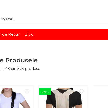
r de Retur
Blog
e Produsele
:
1-
48
din
575
produse
-25%