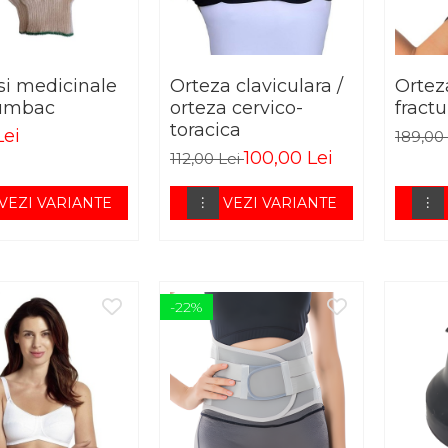
i medicinale
Orteza claviculara /
Ortez
umbac
orteza cervico-
fract
toracica
Lei
189,00
100,00 Lei
112,00 Lei
VEZI VARIANTE
VEZI VARIANTE
-22%