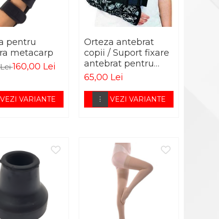
a pentru
Orteza antebrat
ura metacarp
copii / Suport fixare
antebrat pentru
160,00 Lei
 Lei
copii
65,00 Lei
VEZI VARIANTE
VEZI VARIANTE