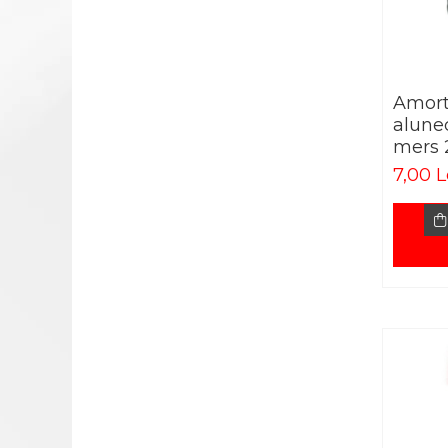
CADRE DE MERS
ACCESORII
CIORAPI MEDICINALI
COMPRESIVI
Amorti
INGRIJIRE LA DOMICILIU
alune
COMPRESE STERILE
mers
CONSUMABILE MEDICALE SI
7,00 L
ACCESORII
ACCESORII AJUTATOARE
ALEZE
BONETE/MASTI/BOTOSEI
IGIENA SI INGRIJIRE
GIMNASTICA MEDICALA
INALTATOR WC
MINGI RECUPERARE
PAT MEDICAL