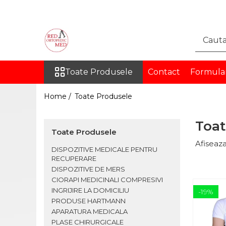
Toate Produsele
DISPOZITIVE MEDICALE
PENTRU RECUPERARE
Toate Produsele
Contact
Formula
ORTEZE
COLOANA VERTEBRALA
Home /
Toate Produsele
TORACE SI ABDOMEN
MEMBRU SUPERIOR
Toat
Toate Produsele
MEMBRU INFERIOR
Afiseaza
INGHINAL
DISPOZITIVE MEDICALE PENTRU
RECUPERARE
PROTEZE
DISPOZITIVE DE MERS
PROTEZE PENTRU MEMBRUL
CIORAPI MEDICINALI COMPRESIVI
SUPERIOR
INGRIJIRE LA DOMICILIU
-19%
PROTEZE PENTRU MEMBRUL
PRODUSE HARTMANN
INFERIOR
APARATURA MEDICALA
PLASE CHIRURGICALE
ORTEZE PE MASURA