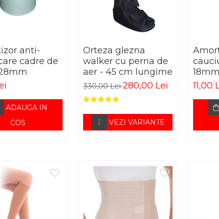
zor anti-
Orteza glezna
Amort
care cadre de
walker cu perna de
cauci
 28mm
aer - 45 cm lungime
18m
ei
280,00 Lei
11,00 
330,00 Lei
ADAUGA IN
VEZI VARIANTE
COS