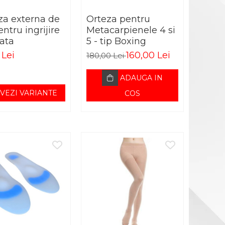
za externa de
Orteza pentru
ntru ingrijire
Metacarpienele 4 si
ata
5 - tip Boxing
 Lei
160,00 Lei
180,00 Lei
ADAUGA IN
VEZI VARIANTE
COS