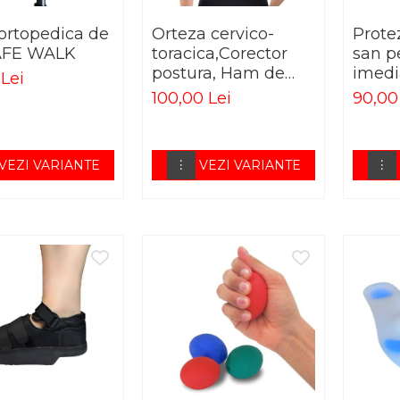
 ortopedica de
Orteza cervico-
Prote
AFE WALK
toracica,Corector
san pe
postura, Ham de
imedi
Lei
memorie
100,00 Lei
90,00
VEZI VARIANTE
VEZI VARIANTE