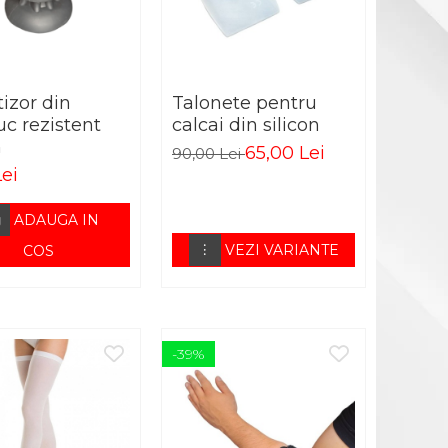
izor din
Talonete pentru
uc rezistent
calcai din silicon
m
65,00 Lei
90,00 Lei
Lei
ADAUGA IN
VEZI VARIANTE
COS
-39%