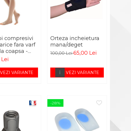
pi compresivi
Orteza incheietura
arice fara varf
mana/deget
la coapsa -
65,00 Lei
100,00 Lei
TOFIT AG N
 Lei
VEZI VARIANTE
VEZI VARIANTE
-28%