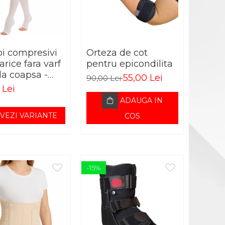
pi compresivi
Orteza de cot
arice fara varf
pentru epicondilita
la coapsa -
55,00 Lei
90,00 Lei
TOBOL alb
 Lei
ADAUGA IN
VEZI VARIANTE
COS
-15%