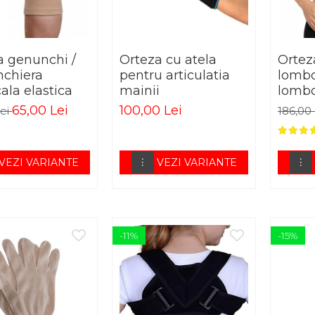
a genunchi /
Orteza cu atela
Ortez
chiera
pentru articulatia
lombo
ala elastica
mainii
lombo
lomb
65,00 Lei
100,00 Lei
Lei
186,00
VEZI VARIANTE
VEZI VARIANTE
-11%
-15%