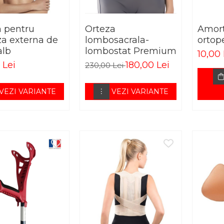
n pentru
Orteza
Amort
za externa de
lombosacrala-
ortop
alb
lombostat Premium
10,00 
 Lei
180,00 Lei
230,00 Lei
VEZI VARIANTE
VEZI VARIANTE