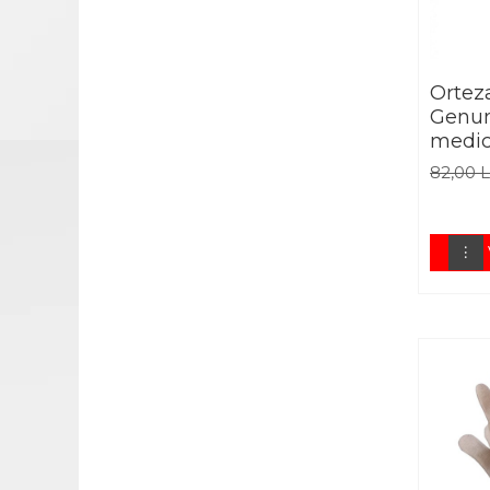
APARATURA MEDICALA
APARATE AEROSOLI
APARATE DE MASAJ
Ortez
Genun
APARATE
medic
ELECTROSTIMULARE
82,00 
EKG SI PULSOXIMETRE
GAMA BEURER
GAROU
GLUCOMETRE
NEGATOSCOAPE
OXIGENOTERAPIE
STETOSCOAPE
STETOSCOAPE
STETOSCOAPE LITTMANN