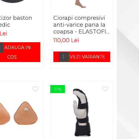
izor baston
Ciorapi compresivi
edic
anti-varice pana la
coapsa - ELASTOFIT
Lei
AG
110,00 Lei
ADAUGA IN
VEZI VARIANTE
COS
-11%