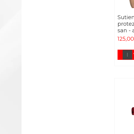
FOARFECI
Sutie
INSTRUMENTAR
prote
DIAGNOSTIC
san - 
PENSE
125,00
TRUSE/CUTII/TAVITE
UNIFORME SI SABOTI MEDICALI
SABOTI MEDICALI
UNIFORME MEDICALE
HALATE
COSTUME MEDICALE
PANTALONI SI BLUZE
MEDICALE
BONETE
HALATE POLAR
ARTICOLE SPORTIVE