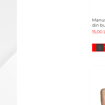
TENSIOMETRE
TERMOMETRE
PLASE CHIRURGICALE
Manus
PLASE CHIRURGICALE 2P
din b
COMPOSITE
15,00 
PLASE CHIRURGICALE
BASIC M
PLASE CHIRURGICALE
EVOLUTION
PLASE CHIRURGICALE
UMBILICAL
DISPOZITIVE PENTRU
INCONTINENTA URINARA
BANDELETE PENTRU
INCONTINENTA URINARA
INSTRUMENTAR CHIRURGICAL
BISTURIE