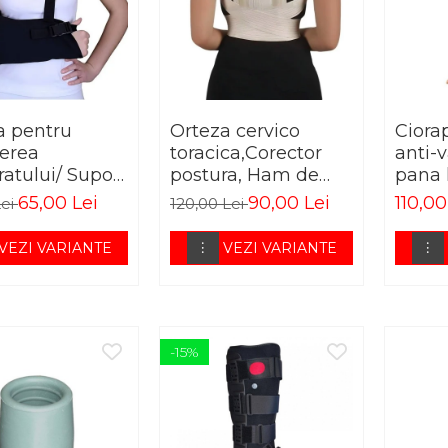
a pentru
Orteza cervico
Ciora
nerea
toracica,Corector
anti-v
atului/ Suport
postura, Ham de
pana 
 antebrat
memorie
ELAS
65,00 Lei
90,00 Lei
110,00
Lei
120,00 Lei
VEZI VARIANTE
VEZI VARIANTE
-15%