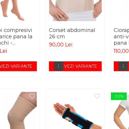
pi compresivi
Corset abdominal
Ciora
arice pana la
26 cm
anti-v
chi -
pana 
90,00 Lei
TOFIT AD
ELAS
Lei
110,00
VEZI VARIANTE
VEZI VARIANTE
-30%