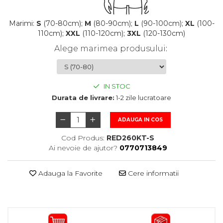
Marimi:
S
(70-80cm);
M
(80-90cm);
L
(90-100cm);
XL
(100-
110cm);
XXL
(110-120cm);
3XL
(120-130cm)
Alege marimea produsului
:
IN STOC
Durata de livrare:
1-2 zile lucratoare
ADAUGA IN COS
Cod Produs:
RED260KT-S
Ai nevoie de ajutor?
0770713849
Adauga la Favorite
Cere informatii