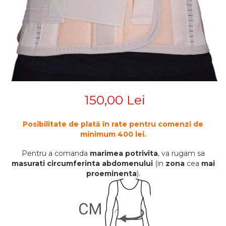
STETOSCOAPE
PLASTURI
SUPERIOR
STETOSCOAPE LITTMANN
ORTEZE PENTRU MEMBRUL
PRODUSE ABENA
TENSIOMETRE
INFERIOR
SALTELE ANTIESCARE
ORTEZE PENTRU COLOANA
TERMOMETRE
VERTEBRALA
SCAUNE DE DUS
ORTEZE FACIALE
SCAUNE DE TOALETA
PROTEZA EXTERNA DE SAN
SCUTECE
SI ACCESORII
150,00 Lei
SUSTINATORI PLANTARI
PERSONALIZATI
Posibilitate de plată în rate pentru comenzi de
minimum 400 lei.
Pentru a comanda
marimea potrivita
, va rugam sa
masurati circumferinta abdomenului
(in
zona
cea
mai
proeminenta
).