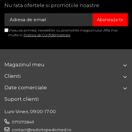
ALEGEREA MARIMII POTRIVITE
Nu rata ofertele si promotiile noastre
Pentru a
comanda mărimea potrivită
, vă rugăm să
măsurați circumferința abdomenului
(în zona cea
mai proeminentă).
Vreau sa primesc newsletter cu promotiile magazinului. Afla mai
multe in
Politica de Confidentialitate
Mărime
Circumferință (cm)
S
70 - 80 cm
M
80 - 90 cm
Magazinul meu
L
90 - 100 cm
Clienti
XL
100 - 110 cm
Date comerciale
XXL
110 - 120 cm
Suport clienti
3XL
120 - 130 cm
Luni-Vineri, 09:00-17:00
Cod produs: RED260KT
0770713849
contact@redortopedicmed.ro