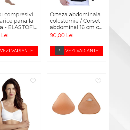
pi compresivi
Orteza abdominala
varice pana la
colostomie / Corset
a - ELASTOFIT
abdominal 16 cm cu
gaura pentru
 Lei
90,00 Lei
colostomie
VEZI VARIANTE
VEZI VARIANTE