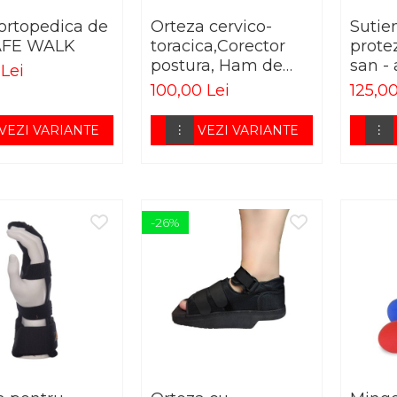
 ortopedica de
Orteza cervico-
Sutie
AFE WALK
toracica,Corector
prote
postura, Ham de
san - 
Lei
memorie
100,00 Lei
125,00
VEZI VARIANTE
VEZI VARIANTE
-26%