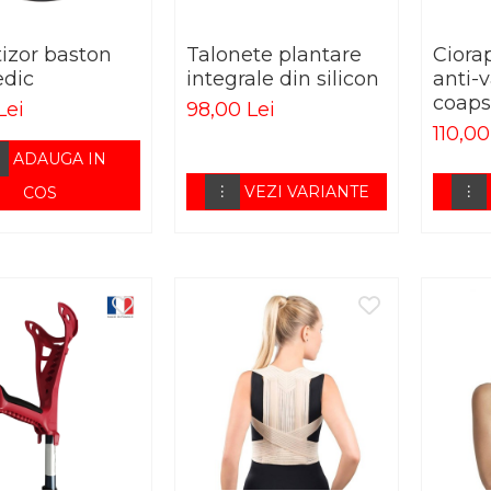
izor baston
Talonete plantare
Ciora
edic
integrale din silicon
anti-
coaps
Lei
98,00 Lei
AG
110,00
ADAUGA IN
VEZI VARIANTE
COS