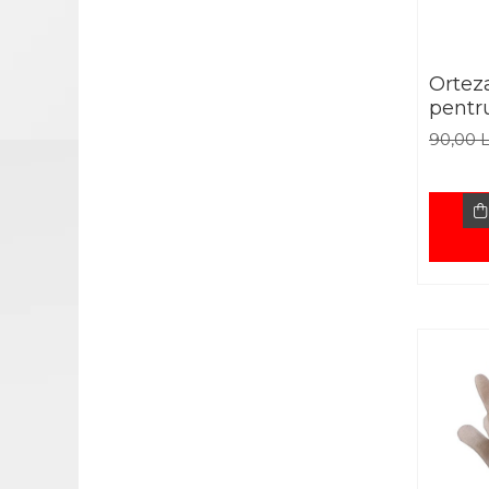
APARATURA MEDICALA
APARATE AEROSOLI
Ortez
APARATE DE MASAJ
pentru
APARATE
90,00 
ELECTROSTIMULARE
EKG SI PULSOXIMETRE
GAMA BEURER
GAROU
GLUCOMETRE
NEGATOSCOAPE
OXIGENOTERAPIE
STETOSCOAPE
STETOSCOAPE
STETOSCOAPE LITTMANN