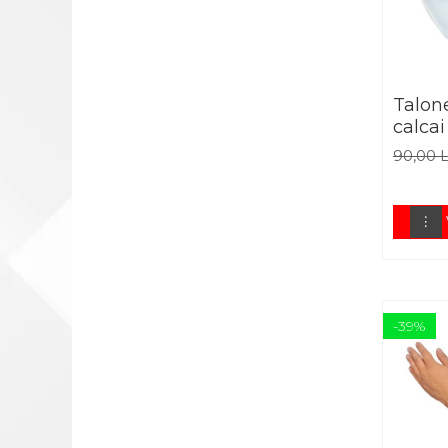
PERNE ORTOPEDICE
PLASTURI
PRODUSE ABENA
Talon
SALTELE ANTIESCARE
calcai
SCAUNE DE DUS
90,00 
SCAUNE DE TOALETA
SCUTECE
PRODUSE HARTMANN
BENZI TAPING
COMPRESE STERILE
-39%
FASA ELASTICA
FASA GHIPSATA
PLASTURI
TERMOMETRE