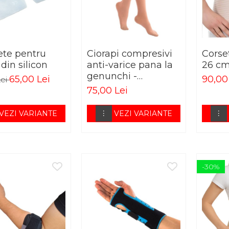
ete pentru
Ciorapi compresivi
Corse
 din silicon
anti-varice pana la
26 c
genunchi -
65,00 Lei
90,00
Lei
ELASTOFIT AD
75,00 Lei
VEZI VARIANTE
VEZI VARIANTE
-30%