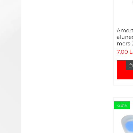
CADRE DE MERS
ACCESORII
CIORAPI MEDICINALI
COMPRESIVI
Amorti
INGRIJIRE LA DOMICILIU
alune
COMPRESE STERILE
mers
CONSUMABILE MEDICALE SI
7,00 L
ACCESORII
ACCESORII AJUTATOARE
ALEZE
BONETE/MASTI/BOTOSEI
IGIENA SI INGRIJIRE
GIMNASTICA MEDICALA
-28%
INALTATOR WC
MINGI RECUPERARE
PAT MEDICAL