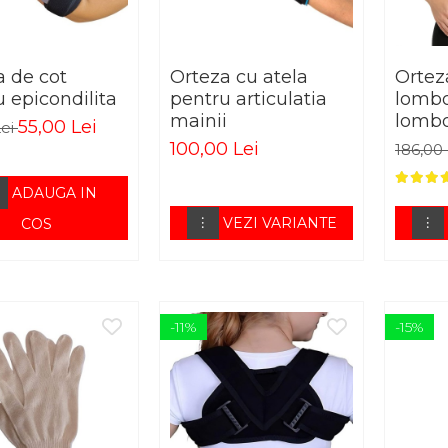
a de cot
Orteza cu atela
Ortez
 epicondilita
pentru articulatia
lombo
mainii
lombo
55,00 Lei
Lei
lomb
100,00 Lei
186,00
ADAUGA IN
VEZI VARIANTE
COS
-11%
-15%