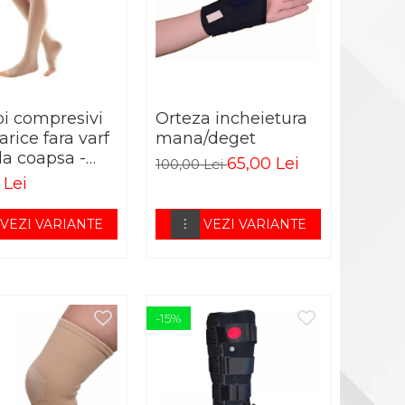
pi compresivi
Orteza incheietura
arice fara varf
mana/deget
la coapsa -
65,00 Lei
100,00 Lei
TOFIT AG N
 Lei
VEZI VARIANTE
VEZI VARIANTE
-15%