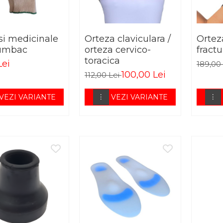
i medicinale
Orteza claviculara /
Ortez
umbac
orteza cervico-
fract
toracica
Lei
189,00
100,00 Lei
112,00 Lei
VEZI VARIANTE
VEZI VARIANTE