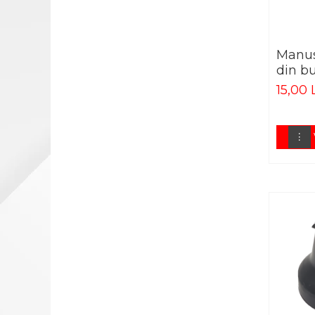
TENSIOMETRE
TERMOMETRE
PLASE CHIRURGICALE
Manus
PLASE CHIRURGICALE 2P
din b
COMPOSITE
15,00 
PLASE CHIRURGICALE
BASIC M
PLASE CHIRURGICALE
EVOLUTION
PLASE CHIRURGICALE
UMBILICAL
DISPOZITIVE PENTRU
INCONTINENTA URINARA
BANDELETE PENTRU
INCONTINENTA URINARA
INSTRUMENTAR CHIRURGICAL
BISTURIE