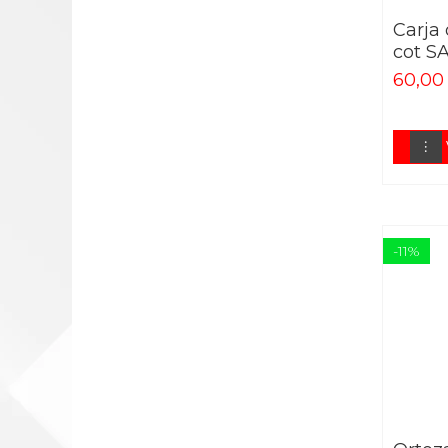
SUPORT DEGETE
Carja
SUPORT INCHEIETURA
cot S
SUPORT COT
60,00 
SUPORT UMAR
GLEZNIERE
SUPORT GAMBA
GENUNCHIERE
SUPORT COAPSA
-11%
TALONETE
GIMNASTICA