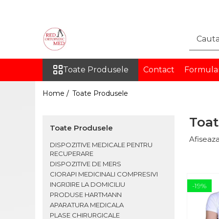
Toate Produsele
DISPOZITIVE MEDICALE
PENTRU RECUPERARE
Toate Produsele
Contact
Formula
ORTEZE
COLOANA VERTEBRALA
Home /
Toate Produsele
TORACE SI ABDOMEN
MEMBRU SUPERIOR
Toat
Toate Produsele
MEMBRU INFERIOR
Afiseaza
INGHINAL
DISPOZITIVE MEDICALE PENTRU
RECUPERARE
PROTEZE
DISPOZITIVE DE MERS
PROTEZE PENTRU MEMBRUL
CIORAPI MEDICINALI COMPRESIVI
SUPERIOR
INGRIJIRE LA DOMICILIU
-19%
PROTEZE PENTRU MEMBRUL
PRODUSE HARTMANN
INFERIOR
APARATURA MEDICALA
PLASE CHIRURGICALE
ORTEZE PE MASURA