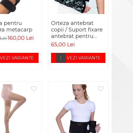
a pentru
Orteza antebrat
ura metacarp
copii / Suport fixare
antebrat pentru
160,00 Lei
 Lei
copii
65,00 Lei
VEZI VARIANTE
VEZI VARIANTE