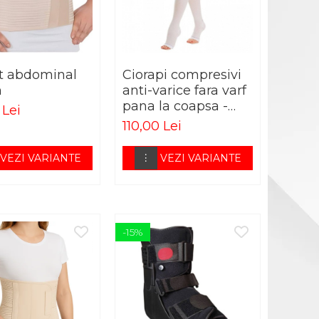
t abdominal
Ciorapi compresivi
m
anti-varice fara varf
pana la coapsa -
 Lei
ELASTOBOL alb
110,00 Lei
VEZI VARIANTE
VEZI VARIANTE
-15%