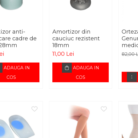
zor anti-
Amortizor din
Ortez
care cadre de
cauciuc rezistent
Genun
 28mm
18mm
medic
ei
11,00 Lei
82,00 
ADAUGA IN
ADAUGA IN
COS
COS