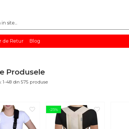
r de Retur
Blog
e Produsele
:
1-
48
din
575
produse
-25%