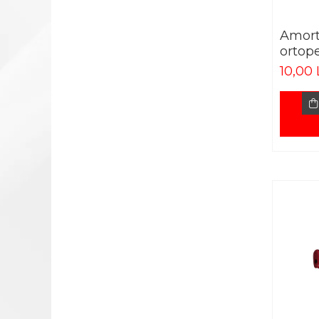
FOARFECI
Amort
INSTRUMENTAR
ortop
DIAGNOSTIC
10,00 
PENSE
TRUSE/CUTII/TAVITE
UNIFORME SI SABOTI MEDICALI
SABOTI MEDICALI
UNIFORME MEDICALE
HALATE
COSTUME MEDICALE
PANTALONI SI BLUZE
MEDICALE
BONETE
HALATE POLAR
ARTICOLE SPORTIVE