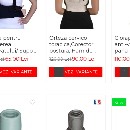
a pentru
Orteza cervico
Ciora
nerea
toracica,Corector
anti-v
atului/ Suport
postura, Ham de
pana 
 antebrat
memorie
ELAS
65,00 Lei
90,00 Lei
110,00
Lei
120,00 Lei
VEZI VARIANTE
VEZI VARIANTE
-21%