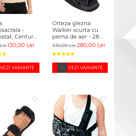
a
Orteza glezna
sacrala -
Walker scurta cu
stat, Centura
perna de aer - 28
ara
cm lungime
130,00 Lei
280,00 Lei
 Lei
330,00 Lei
VEZI VARIANTE
VEZI VARIANTE