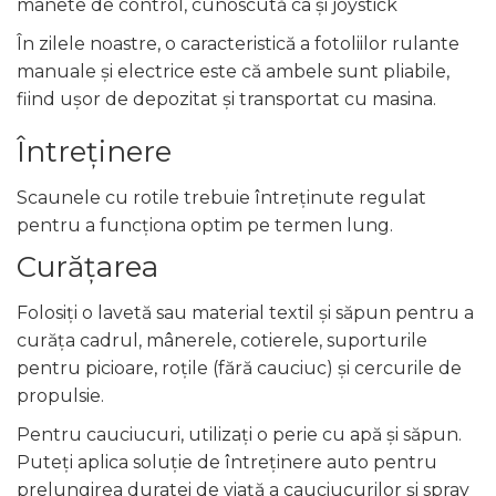
manete de control, cunoscută ca și joystick
În zilele noastre, o caracteristică a fotoliilor rulante
manuale și electrice este că ambele sunt pliabile,
fiind ușor de depozitat și transportat cu masina.
Întreținere
Scaunele cu rotile trebuie întreținute regulat
pentru a funcționa optim pe termen lung.
Curățarea
Folosiți o lavetă sau material textil și săpun pentru a
curăța cadrul, mânerele, cotierele, suporturile
pentru picioare, roțile (fără cauciuc) și cercurile de
propulsie.
Pentru cauciucuri, utilizați o perie cu apă și săpun.
Puteți aplica soluție de întreținere auto pentru
prelungirea duratei de viață a cauciucurilor și spray