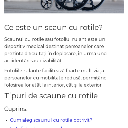
STETOSCOAPE
PLASTURI
SUPERIOR
STETOSCOAPE LITTMANN
ORTEZE PENTRU MEMBRUL
PRODUSE ABENA
TENSIOMETRE
INFERIOR
SALTELE ANTIESCARE
ORTEZE PENTRU COLOANA
TERMOMETRE
Ce este un scaun cu rotile?
VERTEBRALA
SCAUNE DE DUS
ORTEZE FACIALE
Scaunul cu rotile sau fotoliul rulant este un
SCAUNE DE TOALETA
PROTEZA EXTERNA DE SAN
dispozitiv medical destinat persoanelor care
SCUTECE
SI ACCESORII
prezintă dificultăți în deplasare, în urma unei
accidentări sau dizabilități.
SUSTINATORI PLANTARI
PERSONALIZATI
Fotoliile rulante facilitează foarte mult viața
persoanelor cu mobilitate redusă, permițând
folosirea lor atât la interior, cât și la exterior.
Tipuri de scaune cu rotile
Cuprins:
Cum aleg scaunul cu rotile potrivit?