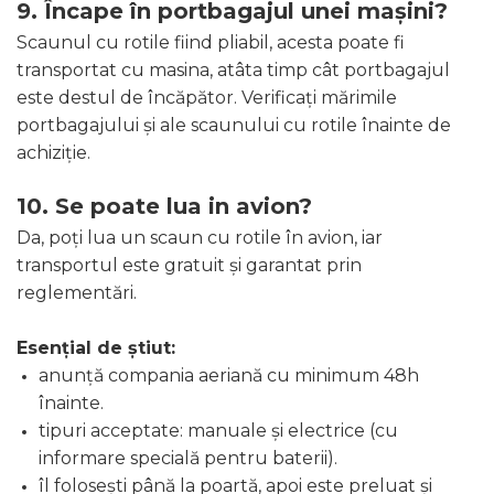
9. Încape în portbagajul unei mașini?
Scaunul cu rotile fiind pliabil, acesta poate fi
transportat cu masina, atâta timp cât portbagajul
este destul de încăpător. Verificați mărimile
portbagajului și ale scaunului cu rotile înainte de
achiziție.
10. Se poate lua in avion?
Da, poți lua un scaun cu rotile în avion, iar
transportul este gratuit și garantat prin
reglementări.
Esențial de știut:
anunță compania aeriană cu minimum 48h
înainte.
tipuri acceptate: manuale și electrice (cu
informare specială pentru baterii).
îl folosești până la poartă, apoi este preluat și