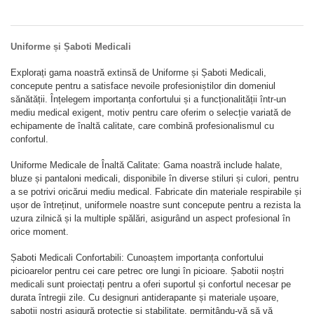
STETOSCOAPE
PLASTURI
SUPERIOR
STETOSCOAPE LITTMANN
ORTEZE PENTRU MEMBRUL
PRODUSE ABENA
TENSIOMETRE
INFERIOR
Uniforme și Șaboti Medicali
SALTELE ANTIESCARE
ORTEZE PENTRU COLOANA
TERMOMETRE
VERTEBRALA
Explorați gama noastră extinsă de Uniforme și Șaboti Medicali,
SCAUNE DE DUS
concepute pentru a satisface nevoile profesioniștilor din domeniul
ORTEZE FACIALE
SCAUNE DE TOALETA
sănătății. Înțelegem importanța confortului și a funcționalității într-un
PROTEZA EXTERNA DE SAN
mediu medical exigent, motiv pentru care oferim o selecție variată de
SCUTECE
SI ACCESORII
echipamente de înaltă calitate, care combină profesionalismul cu
confortul.
SUSTINATORI PLANTARI
PERSONALIZATI
Uniforme Medicale de Înaltă Calitate: Gama noastră include halate,
bluze și pantaloni medicali, disponibile în diverse stiluri și culori, pentru
a se potrivi oricărui mediu medical. Fabricate din materiale respirabile și
ușor de întreținut, uniformele noastre sunt concepute pentru a rezista la
uzura zilnică și la multiple spălări, asigurând un aspect profesional în
orice moment.
Șaboti Medicali Confortabili: Cunoaștem importanța confortului
picioarelor pentru cei care petrec ore lungi în picioare. Șabotii noștri
medicali sunt proiectați pentru a oferi suportul și confortul necesar pe
durata întregii zile. Cu designuri antiderapante și materiale ușoare,
șabotii noștri asigură protecție și stabilitate, permițându-vă să vă