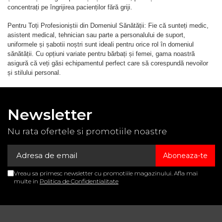
concentrați pe îngrijirea pacienților fără griji.
Pentru Toți Profesioniștii din Domeniul Sănătății: Fie că sunteți medic,
asistent medical, tehnician sau parte a personalului de suport,
uniformele și șabotii noștri sunt ideali pentru orice rol în domeniul
sănătății. Cu opțiuni variate pentru bărbați și femei, gama noastră
asigură că veți găsi echipamentul perfect care să corespundă nevoilor
și stilului personal.
Newsletter
Nu rata ofertele si promotiile noastre
Vreau sa primesc newsletter cu promotiile magazinului. Afla mai
multe in
Politica de Confidentialitate