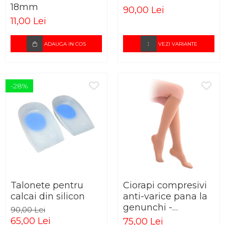
18mm
90,00 Lei
11,00 Lei
ADAUGA IN COS
VEZI VARIANTE
-28%
Talonete pentru
Ciorapi compresivi
calcai din silicon
anti-varice pana la
genunchi -
90,00 Lei
ELASTOFIT AD
65,00 Lei
75,00 Lei