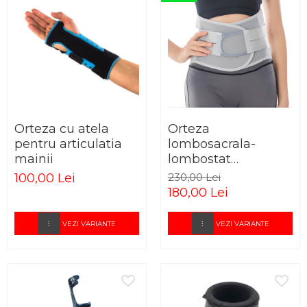
Orteza cu atela
Orteza
pentru articulatia
lombosacrala-
mainii
lombostat
Premium
100,00 Lei
230,00 Lei
180,00 Lei
VEZI VARIANTE
VEZI VARIANTE