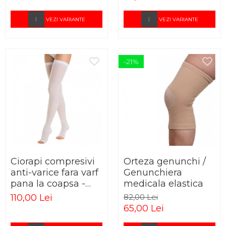
VEZI VARIANTE
VEZI VARIANTE
-21%
Ciorapi compresivi
Orteza genunchi /
anti-varice fara varf
Genunchiera
pana la coapsa -
medicala elastica
ELASTOBOL alb
110,00 Lei
82,00 Lei
65,00 Lei