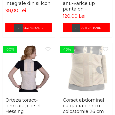
integrale din silicon
anti-varice tip
pantalon -
98,00 Lei
ELASTOFIT AM
120,00 Lei
VEZI VARIANTE
VEZI VARIANTE
-30%
-10%
Orteza toraco-
Corset abdominal
lombara, corset
cu gaura pentru
Hessing
colostomie 26 cm