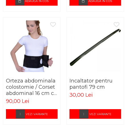
ADAUGA IN COS
ADAUGA IN COS
Orteza abdominala
Incaltator pentru
colostomie / Corset
pantofi 79 cm
abdominal 16 cm cu
30,00 Lei
gaura pentru
90,00 Lei
colostomie
VEZI VARIANTE
VEZI VARIANTE