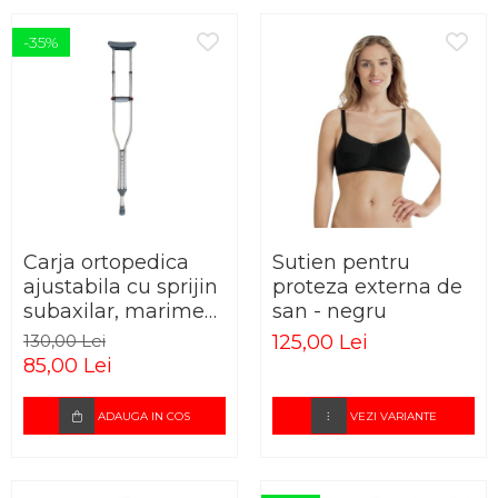
-35%
Carja ortopedica
Sutien pentru
ajustabila cu sprijin
proteza externa de
subaxilar, marime
san - negru
universala
130,00 Lei
125,00 Lei
85,00 Lei
ADAUGA IN COS
VEZI VARIANTE