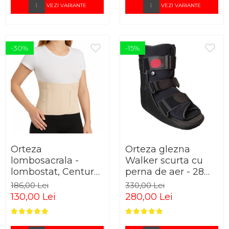
VEZI VARIANTE
VEZI VARIANTE
-30%
-15%
Orteza
Orteza glezna
lombosacrala -
Walker scurta cu
lombostat, Centura
perna de aer - 28
lombara
cm lungime
186,00 Lei
330,00 Lei
130,00 Lei
280,00 Lei