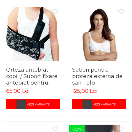
Orteza antebrat
Sutien pentru
copii / Suport fixare
proteza externa de
antebrat pentru
san - alb
copii
65,00 Lei
125,00 Lei
VEZI VARIANTE
VEZI VARIANTE
-22%