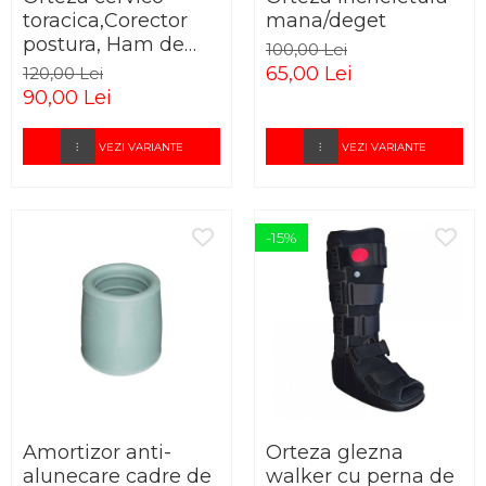
toracica,Corector
mana/deget
postura, Ham de
100,00 Lei
memorie
65,00 Lei
120,00 Lei
90,00 Lei
VEZI VARIANTE
VEZI VARIANTE
-15%
Amortizor anti-
Orteza glezna
alunecare cadre de
walker cu perna de