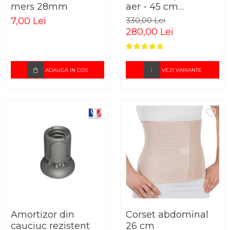
mers 28mm
aer - 45 cm
lungime
7,00 Lei
330,00 Lei
280,00 Lei
ADAUGA IN COS
VEZI VARIANTE
Amortizor din
Corset abdominal
cauciuc rezistent
26 cm