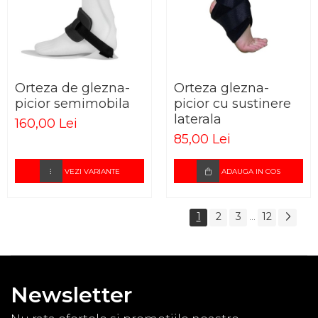
Orteza de glezna-
Orteza glezna-
picior semimobila
picior cu sustinere
laterala
160,00 Lei
85,00 Lei
VEZI VARIANTE
ADAUGA IN COS
1
2
3
12
...
Newsletter