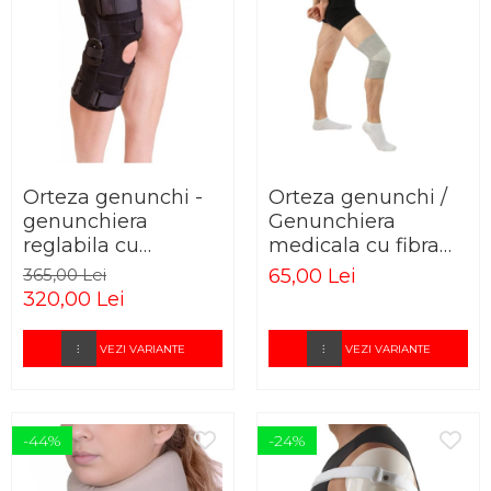
Orteza genunchi -
Orteza genunchi /
genunchiera
Genunchiera
reglabila cu
medicala cu fibra
articulatii
de bambus
365,00 Lei
65,00 Lei
320,00 Lei
VEZI VARIANTE
VEZI VARIANTE
-44%
-24%