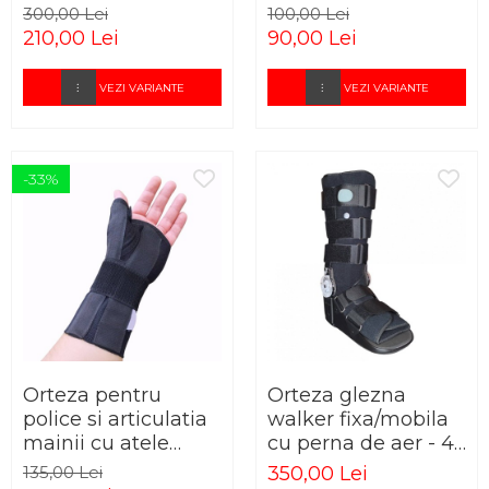
300,00 Lei
100,00 Lei
210,00 Lei
90,00 Lei
VEZI VARIANTE
VEZI VARIANTE
-33%
Orteza pentru
Orteza glezna
police si articulatia
walker fixa/mobila
mainii cu atele
cu perna de aer - 43
metalice
cm lungime
135,00 Lei
350,00 Lei