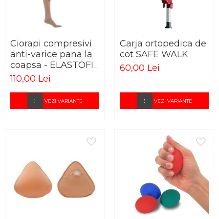
Ciorapi compresivi
Carja ortopedica de
anti-varice pana la
cot SAFE WALK
coapsa - ELASTOFIT
60,00 Lei
AG
110,00 Lei
VEZI VARIANTE
VEZI VARIANTE