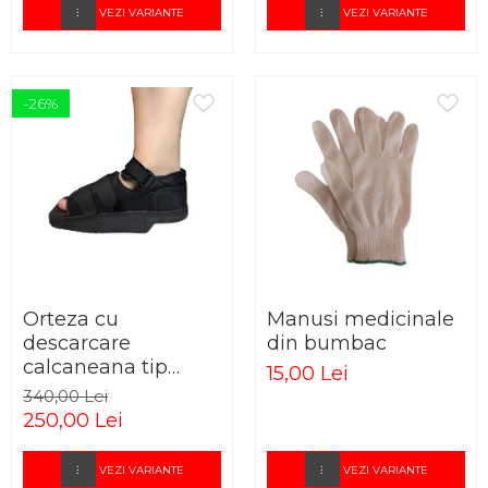
VEZI VARIANTE
VEZI VARIANTE
-26%
Orteza cu
Manusi medicinale
descarcare
din bumbac
calcaneana tip
15,00 Lei
pantof
340,00 Lei
250,00 Lei
VEZI VARIANTE
VEZI VARIANTE