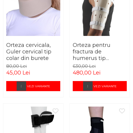
Orteza cervicala,
Orteza pentru
Guler cervical tip
fractura de
colar din burete
humerus tip
Sarmiento
80,00 Lei
630,00 Lei
45,00 Lei
480,00 Lei
VEZI VARIANTE
VEZI VARIANTE