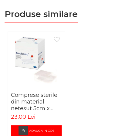
69% bumbac, 31% poliamidă
Dimensiune: 8 cm x 5 m
Produse similare
Culoare: alb
Cod produs: 931154
Comprese sterile
din material
netesut 5cm x
5cm Medicomp
23,00 Lei
Extra
ADAUGA IN COS