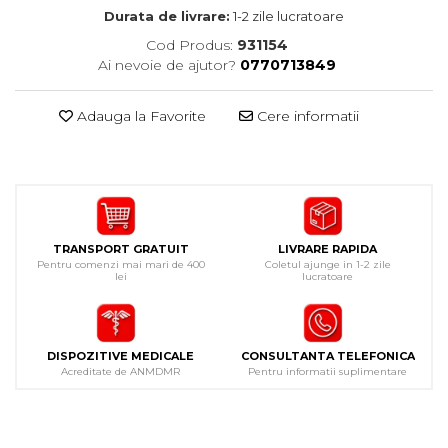
Durata de livrare:
1-2 zile lucratoare
Cod Produs:
931154
Ai nevoie de ajutor?
0770713849
Adauga la Favorite
Cere informatii
TRANSPORT GRATUIT
LIVRARE RAPIDA
Pentru comenzi mai mari de 400
Coletul ajunge in 1-2 zile
lei
lucratoare
DISPOZITIVE MEDICALE
CONSULTANTA TELEFONICA
Acreditate de ANMDMR
Pentru informatii suplimentare