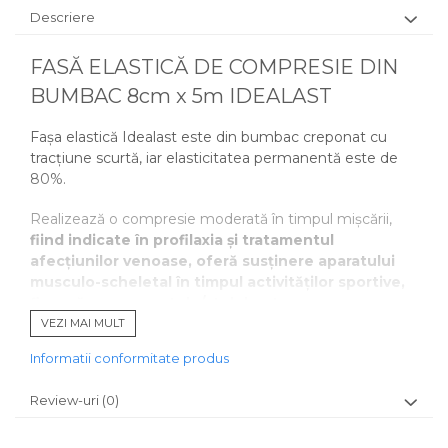
Descriere
FASĂ ELASTICĂ DE COMPRESIE DIN
BUMBAC 8cm x 5m IDEALAST
Fașa elastică Idealast este din bumbac creponat cu
tracțiune scurtă, iar elasticitatea permanentă este de
80%.
Realizează o compresie moderată în timpul mișcării,
fiind indicate în profilaxia și tratamentul
afecțiunilor venoase, oferă susținere aparatului
musculo-scheletal în timpul activităților sportive,
fixează pansamentele/atelele etc.
VEZI MAI MULT
CARACTERISTICI
Informatii conformitate produs
Nu-și pierde elasticitatea în urma uzurii.
Se poate spăla la 60℃ sau steriliza prin autoclavare la
Review-uri
(0)
134℃.
Durabilitate foarte mare.