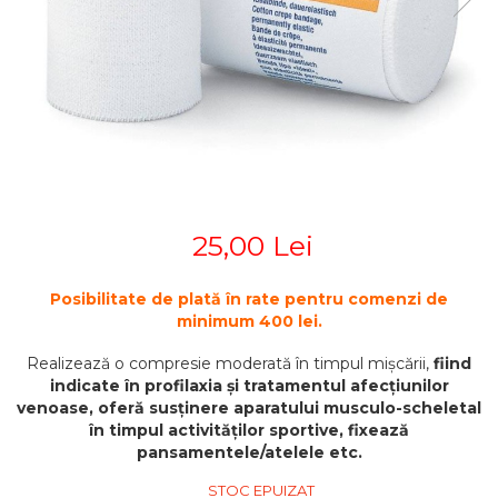
STETOSCOAPE
PLASTURI
SUPERIOR
STETOSCOAPE LITTMANN
ORTEZE PENTRU MEMBRUL
PRODUSE ABENA
TENSIOMETRE
INFERIOR
SALTELE ANTIESCARE
ORTEZE PENTRU COLOANA
TERMOMETRE
VERTEBRALA
SCAUNE DE DUS
ORTEZE FACIALE
SCAUNE DE TOALETA
PROTEZA EXTERNA DE SAN
SCUTECE
SI ACCESORII
SUSTINATORI PLANTARI
25,00 Lei
PERSONALIZATI
Posibilitate de plată în rate pentru comenzi de
minimum 400 lei.
Realizează o compresie moderată în timpul mișcării,
fiind
indicate în profilaxia și tratamentul afecțiunilor
venoase, oferă susținere aparatului musculo-scheletal
în timpul activităților sportive, fixează
pansamentele/atelele etc.
STOC EPUIZAT