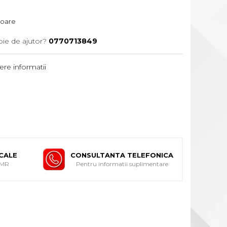
atoare
oie de ajutor?
0770713849
re informatii
ICALE
CONSULTANTA TELEFONICA
DMR
Pentru informatii suplimentare