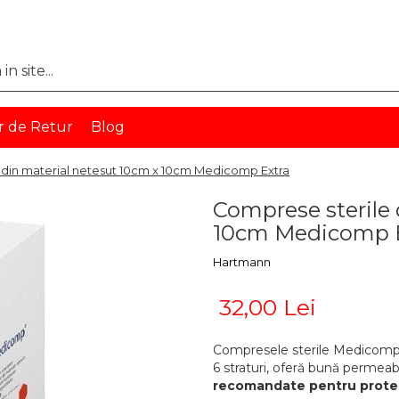
r de Retur
Blog
 din material netesut 10cm x 10cm Medicomp Extra
Comprese sterile 
10cm Medicomp 
Hartmann
32,00 Lei
Compresele sterile Medicomp E
6 straturi, oferă bună permeabil
recomandate pentru protecți