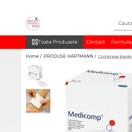
Toate Produsele
DISPOZITIVE MEDICALE
PENTRU RECUPERARE
Toate Produsele
Contact
Formula
ORTEZE
COLOANA VERTEBRALA
Home /
PRODUSE HARTMANN /
Comprese sterile
TORACE SI ABDOMEN
MEMBRU SUPERIOR
MEMBRU INFERIOR
INGHINAL
PROTEZE
PROTEZE PENTRU MEMBRUL
SUPERIOR
PROTEZE PENTRU MEMBRUL
INFERIOR
ORTEZE PE MASURA