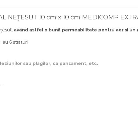
L NEȚESUT 10 cm x 10 cm MEDICOMP EXTR
țesut,
având astfel o bună permeabilitate pentru aer și un g
au 6 straturi.
leziunilor sau plăgilor, ca pansament, etc.
er.