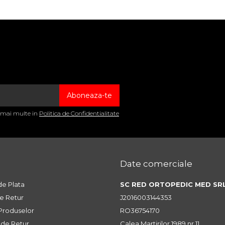
a mai multe in
Politica de Confidentialitate
Date comerciale
e Plata
SC RED ORTOPEDIC MED SR
de Retur
J2016003144353
 Produselor
RO36754170
 de Retur
Calea Martirilor 1989 nr.11