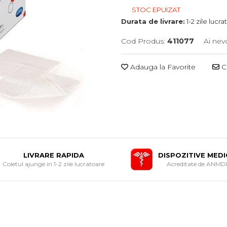
STOC EPUIZAT
Durata de livrare:
1-2 zile lucr
Cod Produs:
411077
Ai nev
Adauga la Favorite
Ce
LIVRARE RAPIDA
DISPOZITIVE MED
Coletul ajunge in 1-2 zile lucratoare
Acreditate de ANM