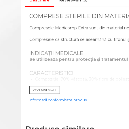
CADRE DE MERS
Descriere
Review-uri
(0)
ACCESORII
COMPRESE STERILE DIN MATERIA
CIORAPI MEDICINALI
COMPRESIVI
Compresele Medicomp Extra sunt din material ne
INGRIJIRE LA DOMICILIU
Compresele ca structură se aseamănă cu tifonul și 
COMPRESE STERILE
CONSUMABILE MEDICALE SI
INDICAȚII MEDICALE
ACCESORII
Se utilizează pentru protecția și tratamentul 
ACCESORII AJUTATOARE
ALEZE
CARACTERISTICI
Compoziție: 70% vâscoză, 30% fibre de poliest
BONETE/MASTI/BOTOSEI
Dimensiune: 10 cm x 10 cm
IGIENA SI INGRIJIRE
VEZI MAI MULT
25 seturi x 2 buc.
GIMNASTICA MEDICALA
Informatii conformitate produs
Cod produs: 411077
INALTATOR WC
MINGI RECUPERARE
PAT MEDICAL