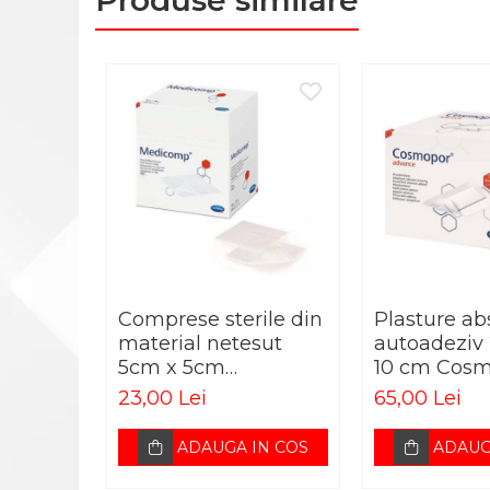
Produse similare
PERNE ORTOPEDICE
PLASTURI
PRODUSE ABENA
SALTELE ANTIESCARE
SCAUNE DE DUS
SCAUNE DE TOALETA
SCUTECE
PRODUSE HARTMANN
BENZI TAPING
Comprese sterile din
Plasture ab
COMPRESE STERILE
material netesut
autoadeziv
5cm x 5cm
10 cm Cos
FASA ELASTICA
Medicomp Extra
Advance
23,00 Lei
65,00 Lei
FASA GHIPSATA
PLASTURI
ADAUGA IN COS
ADAUG
TERMOMETRE