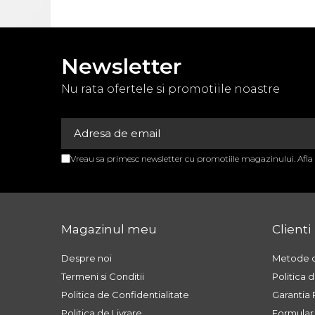
APARATURA MEDICALA
APARATE AEROSOLI
APARATE DE MASAJ
Newsletter
APARATE
Nu rata ofertele si promotiile noastre
ELECTROSTIMULARE
EKG SI PULSOXIMETRE
GAMA BEURER
Vreau sa primesc newsletter cu promotiile magazinului. Afl
GAROU
GLUCOMETRE
NEGATOSCOAPE
Magazinul meu
Clienti
OXIGENOTERAPIE
STETOSCOAPE
Despre noi
Metode d
Termeni si Conditii
Politica 
STETOSCOAPE
Politica de Confidentialitate
Garantia
STETOSCOAPE LITTMANN
Politica de Livrare
Formular