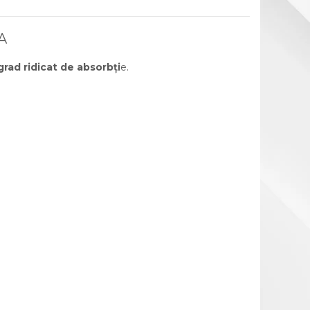
A
rad ridicat de absorbți
e.