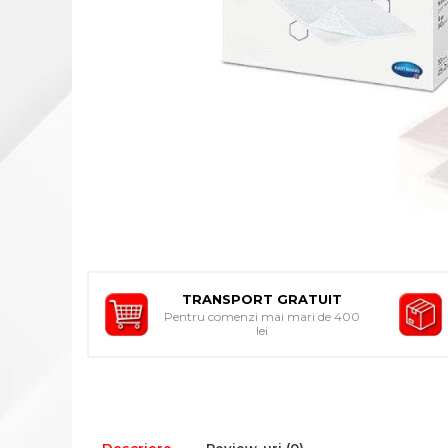
INDIVIDUALA
ORTEZE PENTRU MEMBRUL
SUPERIOR
ORTEZE PENTRU MEMBRUL
INFERIOR
ORTEZE PENTRU COLOANA
VERTEBRALA
ORTEZE FACIALE
PROTEZA EXTERNA DE SAN
SI ACCESORII
SUSTINATORI PLANTARI
PERSONALIZATI
TRANSPORT GRATUIT
Pentru comenzi mai mari de 400
DISPOZITIVE DE MERS
lei
CARJE
SCAUNE CU ROTILE
BASTOANE