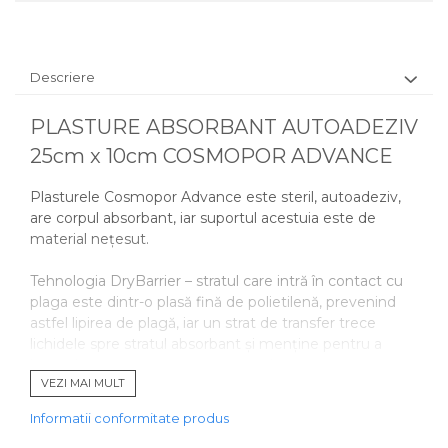
Descriere
PLASTURE ABSORBANT AUTOADEZIV
25cm x 10cm COSMOPOR ADVANCE
Plasturele Cosmopor Advance este steril, autoadeziv,
are corpul absorbant, iar suportul acestuia este de
material nețesut.
Tehnologia DryBarrier – stratul care intră în contact cu
plaga este dintr-o plasă fină de polietilenă, prevenind
astfel lipirea de plagă, iar un strat de transfer trece
lichidele spre stratul absorbant și menține pentru a
împiedica trecerea acestora spre plagă.
VEZI MAI MULT
Marginile autoadezive pentru fixare au adeziv sintetic
Informatii conformitate produs
hipoalergenic, recomandat chiar și pentru pacienții cu