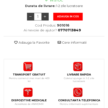
IN STOC
Durata de livrare:
1-2 zile lucratoare
ADAUGA IN COS
Cod Produs:
901016
Ai nevoie de ajutor?
0770713849
Adauga la Favorite
Cere informatii
TRANSPORT GRATUIT
LIVRARE RAPIDA
Pentru comenzi mai mari de 400
Coletul ajunge in 1-2 zile
lei
lucratoare
DISPOZITIVE MEDICALE
CONSULTANTA TELEFONICA
Acreditate de ANMDMR
Pentru informatii suplimentare