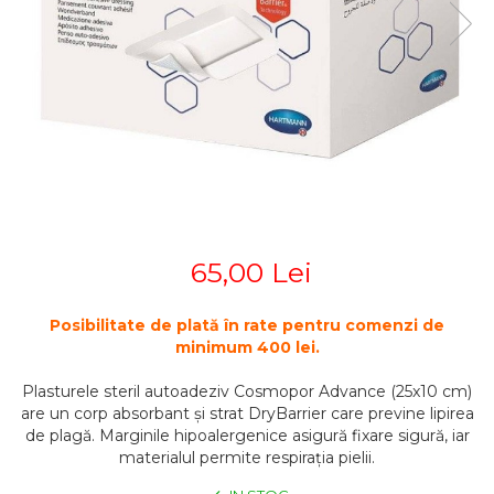
STETOSCOAPE
PLASTURI
SUPERIOR
STETOSCOAPE LITTMANN
ORTEZE PENTRU MEMBRUL
PRODUSE ABENA
TENSIOMETRE
INFERIOR
SALTELE ANTIESCARE
ORTEZE PENTRU COLOANA
TERMOMETRE
VERTEBRALA
SCAUNE DE DUS
ORTEZE FACIALE
SCAUNE DE TOALETA
PROTEZA EXTERNA DE SAN
SCUTECE
SI ACCESORII
SUSTINATORI PLANTARI
PERSONALIZATI
65,00 Lei
Posibilitate de plată în rate pentru comenzi de
minimum 400 lei.
Plasturele steril autoadeziv Cosmopor Advance (25x10 cm)
are un corp absorbant și strat DryBarrier care previne lipirea
de plagă. Marginile hipoalergenice asigură fixare sigură, iar
materialul permite respirația pielii.