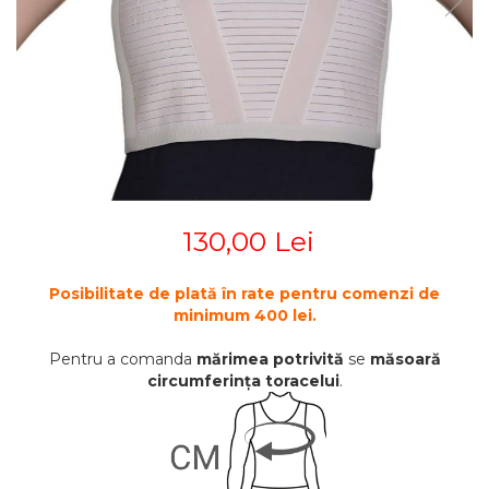
STETOSCOAPE
PLASTURI
SUPERIOR
STETOSCOAPE LITTMANN
ORTEZE PENTRU MEMBRUL
PRODUSE ABENA
TENSIOMETRE
INFERIOR
SALTELE ANTIESCARE
ORTEZE PENTRU COLOANA
TERMOMETRE
VERTEBRALA
SCAUNE DE DUS
ORTEZE FACIALE
SCAUNE DE TOALETA
PROTEZA EXTERNA DE SAN
SCUTECE
SI ACCESORII
SUSTINATORI PLANTARI
130,00 Lei
PERSONALIZATI
Posibilitate de plată în rate pentru comenzi de
minimum 400 lei.
Pentru a comanda
mărimea potrivită
se
măsoară
circumferința toracelui
.