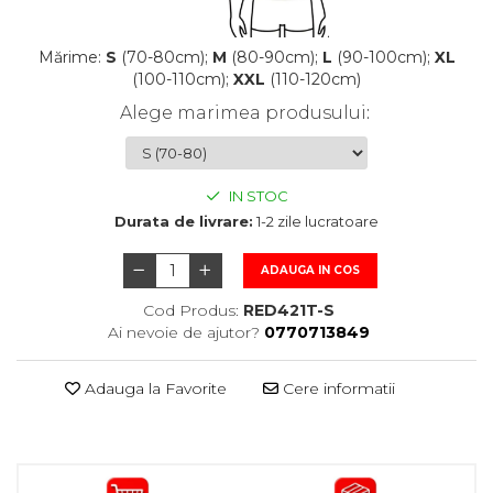
Mărime:
S
(70-80cm);
M
(80-90cm);
L
(90-100cm);
XL
(100-110cm);
XXL
(110-120cm)
Alege marimea produsului
:
IN STOC
Durata de livrare:
1-2 zile lucratoare
ADAUGA IN COS
Cod Produs:
RED421T-S
Ai nevoie de ajutor?
0770713849
Adauga la Favorite
Cere informatii