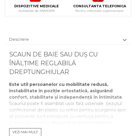
DISPOZITIVE MEDICALE
CONSULTANTA TELEFONICA
Acreditate de ANMDMR
Pentru informatii suplimentare
Descriere
SCAUN DE BAIE SAU DUȘ CU
ÎNĂLȚIME REGLABILĂ
DREPTUNGHIULAR
Este util persoanelor cu mobilitate redusă,
instabilitate în poziție ortostatică, asigurând
confort, stabilitate și independență în intimitate
.
Scaunul poate fi asamblat ușor fără ustensile. Șezutul
confecționat din plastic cu orificii pentru scurgerea apei
iar picioarele sunt prevăzute cu ventuze pentru a
preveni alunecarea.
Scaunul se poate regla pe
înălțime
. Înainte de prima utilizare verificați dacă
VEZI MAI MULT
produsul este complet montat.