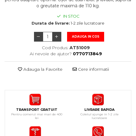
o greutate maximă de 110 kg.
IN STOC
Durata de livrare:
1-2 zile lucratoare
ADAUGA IN COS
Cod Produs:
AT51009
Ai nevoie de ajutor?
0770713849
Adauga la Favorite
Cere informatii
TRANSPORT GRATUIT
LIVRARE RAPIDA
Pentru comenzi mai mari de 400
Coletul ajunge in 1-2 zile
lei
lucratoare