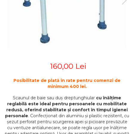
STETOSCOAPE
PLASTURI
SUPERIOR
STETOSCOAPE LITTMANN
ORTEZE PENTRU MEMBRUL
PRODUSE ABENA
TENSIOMETRE
INFERIOR
SALTELE ANTIESCARE
ORTEZE PENTRU COLOANA
TERMOMETRE
VERTEBRALA
SCAUNE DE DUS
ORTEZE FACIALE
SCAUNE DE TOALETA
PROTEZA EXTERNA DE SAN
SCUTECE
SI ACCESORII
SUSTINATORI PLANTARI
160,00 Lei
PERSONALIZATI
Posibilitate de plată în rate pentru comenzi de
minimum 400 lei.
Scaunul de baie sau duș dreptunghiular
cu înălțime
reglabilă este ideal pentru persoanele cu mobilitate
redusă, oferind stabilitate și confort în timpul igienei
personale
. Confecționat din aluminiu și plastic rezistent, cu
șezut perforat pentru scurgerea apei și picioare prevăzute
cu ventuze antialunecare, se poate regla ușor pe înălțime
pentru adaptare optimă. Ușor de asamblat și lavabil, suportă