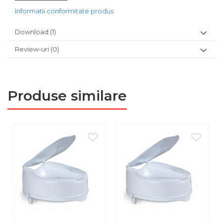
Informatii conformitate produs
BENEFICII
Download (1)
Scaun de baie dreptunghiular lavabil pentru
duș realizat din aluminiu, cu șezut din PVC
Review-uri
(0)
Rezistent la dezinfectanți
Înălțimea scaunului este reglabilă
cu ajutorul unui
sistem fiabil de blocare prin buton de pe picioare
Picioarele prevăzute cu pufere antialunecare
Produse similare
ATENȚIE!
Verificați dimensiunile dușului / cazii de baie
înainte de a comanda acest produs!
SPECIFICAȚII TEHNICE
Dimensiune șezut: 51*31 cm
Înălțimea reglabilă a picioarelor: 40 cm - 52.5 cm,
ajustabil pe înălțime
Distanța între picioare cu scaunul pus pe lungime: 53
cm
Distanța între picioare cu scaunul pus pe lățime: 47