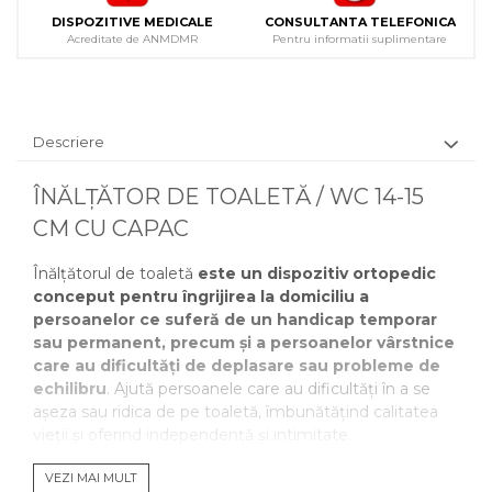
DISPOZITIVE MEDICALE
CONSULTANTA TELEFONICA
Acreditate de ANMDMR
Pentru informatii suplimentare
Descriere
ÎNĂLȚĂTOR DE TOALETĂ / WC 14-15
CM CU CAPAC
Înălțătorul de toaletă
este un dispozitiv ortopedic
conceput pentru îngrijirea la domiciliu a
persoanelor ce suferă de un handicap temporar
sau permanent, precum și a persoanelor vârstnice
care au dificultăți de deplasare sau probleme de
echilibru
. Ajută persoanele care au dificultăți în a se
așeza sau ridica de pe toaletă, îmbunătățind calitatea
vieții și oferind independență și intimitate.
Înălțătorul este ușor de instalat și utilizat.
VEZI MAI MULT