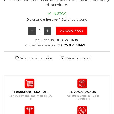
și intimitate.
IN STOC
Durata de livrare:
1-2 zile lucratoare
ADAUGA IN COS
Cod Produs:
REDIW-1415
Ai nevoie de ajutor?
0770713849
Adauga la Favorite
Cere informatii
TRANSPORT GRATUIT
LIVRARE RAPIDA
Pentru comenzi mai mari de 400
Coletul ajunge in 1-2 zile
lei
lucratoare