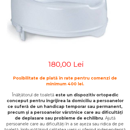
STETOSCOAPE
PLASTURI
SUPERIOR
STETOSCOAPE LITTMANN
ORTEZE PENTRU MEMBRUL
PRODUSE ABENA
TENSIOMETRE
INFERIOR
SALTELE ANTIESCARE
ORTEZE PENTRU COLOANA
TERMOMETRE
VERTEBRALA
SCAUNE DE DUS
ORTEZE FACIALE
SCAUNE DE TOALETA
PROTEZA EXTERNA DE SAN
SCUTECE
SI ACCESORII
SUSTINATORI PLANTARI
180,00 Lei
PERSONALIZATI
Posibilitate de plată în rate pentru comenzi de
minimum 400 lei.
Înălțătorul de toaletă
este un dispozitiv ortopedic
conceput pentru îngrijirea la domiciliu a persoanelor
ce suferă de un handicap temporar sau permanent,
precum și a persoanelor vârstnice care au dificultăți
de deplasare sau probleme de echilibru
. Ajută
persoanele care au dificultăți în a se așeza sau ridica de pe
toaletă, îmbunătățind calitatea vieții și oferind independență