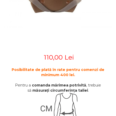
STETOSCOAPE
PLASTURI
SUPERIOR
STETOSCOAPE LITTMANN
ORTEZE PENTRU MEMBRUL
PRODUSE ABENA
TENSIOMETRE
INFERIOR
SALTELE ANTIESCARE
ORTEZE PENTRU COLOANA
TERMOMETRE
VERTEBRALA
SCAUNE DE DUS
ORTEZE FACIALE
SCAUNE DE TOALETA
PROTEZA EXTERNA DE SAN
SCUTECE
SI ACCESORII
SUSTINATORI PLANTARI
110,00 Lei
PERSONALIZATI
Posibilitate de plată în rate pentru comenzi de
minimum 400 lei.
Pentru a
comanda mărimea potrivită
, trebuie
să
măsurați circumferința taliei
.