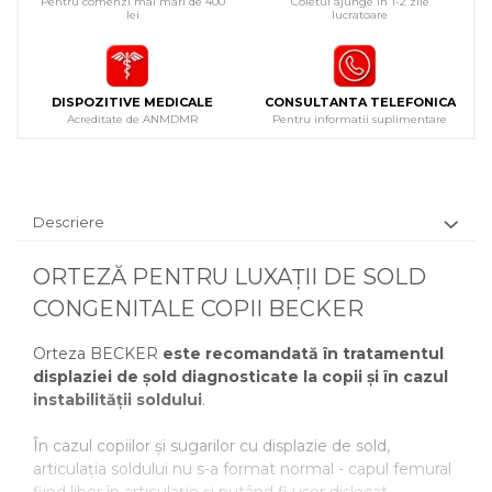
Pentru comenzi mai mari de 400
Coletul ajunge in 1-2 zile
lei
lucratoare
DISPOZITIVE MEDICALE
CONSULTANTA TELEFONICA
Acreditate de ANMDMR
Pentru informatii suplimentare
Descriere
ORTEZĂ PENTRU LUXAȚII DE SOLD
CONGENITALE COPII BECKER
Orteza BECKER
este recomandată în tratamentul
displaziei de șold diagnosticate la copii și în cazul
instabilității soldului
.
În cazul copiilor și sugarilor cu displazie de sold,
articulația soldului nu s-a format normal - capul femural
fiind liber în articulație și putând fi usor dislocat.