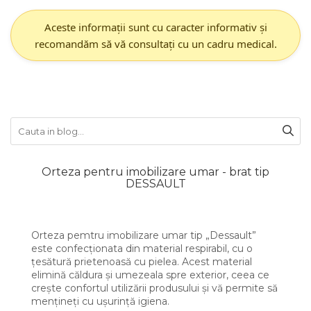
Aceste informații sunt cu caracter informativ și
recomandăm să vă consultați cu un cadru medical.
Orteza pentru imobilizare umar - brat tip
DESSAULT
Orteza pemtru imobilizare umar tip „Dessault”
este confecționata din material respirabil, cu o
țesătură prietenoasă cu pielea. Acest material
elimină căldura și umezeala spre exterior, ceea ce
crește confortul utilizării produsului și vă permite să
mențineți cu ușurință igiena.