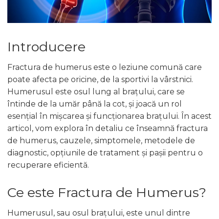
STETOSCOAPE
PLASTURI
SUPERIOR
STETOSCOAPE LITTMANN
ORTEZE PENTRU MEMBRUL
PRODUSE ABENA
TENSIOMETRE
INFERIOR
SALTELE ANTIESCARE
ORTEZE PENTRU COLOANA
TERMOMETRE
Introducere
VERTEBRALA
SCAUNE DE DUS
ORTEZE FACIALE
Fractura de humerus este o leziune comună care
SCAUNE DE TOALETA
PROTEZA EXTERNA DE SAN
poate afecta pe oricine, de la sportivi la vârstnici.
SCUTECE
SI ACCESORII
Humerusul este osul lung al brațului, care se
întinde de la umăr până la cot, și joacă un rol
SUSTINATORI PLANTARI
PERSONALIZATI
esențial în mișcarea și funcționarea brațului. În acest
articol, vom explora în detaliu ce înseamnă fractura
de humerus, cauzele, simptomele, metodele de
diagnostic, opțiunile de tratament și pașii pentru o
recuperare eficientă.
Ce este Fractura de Humerus?
Humerusul, sau osul brațului, este unul dintre