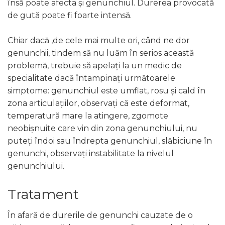
însă poate afecta și genunchiul. Durerea provocată
de gută poate fi foarte intensă.
Chiar dacă ,de cele mai multe ori, când ne dor
genunchii, tindem să nu luăm în serios această
problemă, trebuie să apelați la un medic de
specialitate dacă întampinați următoarele
simptome: genunchiul este umflat, rosu și cald în
zona articulațiilor, observați că este deformat,
temperatură mare la atingere, zgomote
neobișnuite care vin din zona genunchiului, nu
puteți îndoi sau îndrepta genunchiul, slăbiciune în
genunchi, observați instabilitate la nivelul
genunchiului.
Tratament
În afară de durerile de genunchi cauzate de o