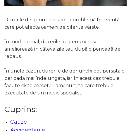
STETOSCOAPE
PLASTURI
SUPERIOR
STETOSCOAPE LITTMANN
ORTEZE PENTRU MEMBRUL
PRODUSE ABENA
TENSIOMETRE
INFERIOR
Durerile de genunchi sunt o problemă frecventă
SALTELE ANTIESCARE
ORTEZE PENTRU COLOANA
TERMOMETRE
care pot afecta oameni de diferite vârste.
VERTEBRALA
SCAUNE DE DUS
ORTEZE FACIALE
SCAUNE DE TOALETA
În mod normal, durerile de genunchi se
PROTEZA EXTERNA DE SAN
ameliorează în câteva zile sau după o perioadă de
SCUTECE
SI ACCESORII
repaus.
SUSTINATORI PLANTARI
PERSONALIZATI
În unele cazuri, durerile de genunchi pot persista o
perioadă mai îndelungată, iar în acest caz trebuie
făcute niște cercetări amănunțite care trebuie
executate de un medic specialist.
Cuprins:
Cauze
Accidentarile