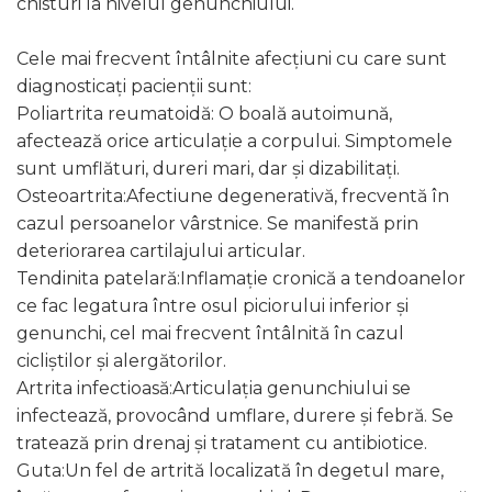
chisturi la nivelul genunchiului.
Cele mai frecvent întâlnite afecțiuni cu care sunt
diagnosticați pacienții sunt:
Poliartrita reumatoidă: O boală autoimună,
afectează orice articulație a corpului. Simptomele
sunt umflături, dureri mari, dar și dizabilitați.
Osteoartrita:Afectiune degenerativă, frecventă în
cazul persoanelor vârstnice. Se manifestă prin
deteriorarea cartilajului articular.
Tendinita patelară:Inflamație cronică a tendoanelor
ce fac legatura între osul piciorului inferior și
genunchi, cel mai frecvent întâlnită în cazul
cicliștilor și alergătorilor.
Artrita infectioasă:Articulația genunchiului se
infectează, provocând umflare, durere și febră. Se
tratează prin drenaj și tratament cu antibiotice.
Guta:Un fel de artrită localizată în degetul mare,