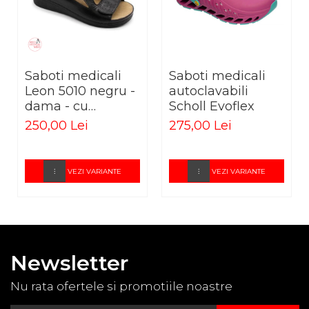
Cod produs: 161ABS
Saboti medicali
Saboti medicali
Leon 5010 negru -
autoclavabili
dama - cu
Scholl Evoflex
taloneta
250,00 Lei
275,00 Lei
detasabila
VEZI VARIANTE
VEZI VARIANTE
Newsletter
Nu rata ofertele si promotiile noastre