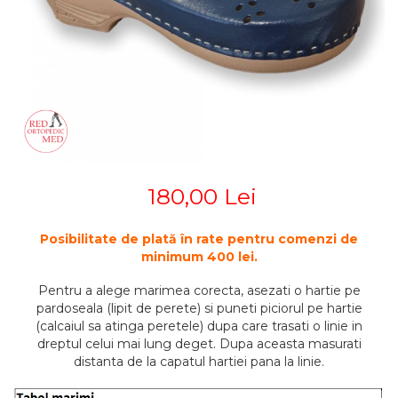
STETOSCOAPE
PLASTURI
SUPERIOR
STETOSCOAPE LITTMANN
ORTEZE PENTRU MEMBRUL
PRODUSE ABENA
TENSIOMETRE
INFERIOR
SALTELE ANTIESCARE
ORTEZE PENTRU COLOANA
TERMOMETRE
VERTEBRALA
SCAUNE DE DUS
ORTEZE FACIALE
SCAUNE DE TOALETA
PROTEZA EXTERNA DE SAN
SCUTECE
SI ACCESORII
SUSTINATORI PLANTARI
180,00 Lei
PERSONALIZATI
Posibilitate de plată în rate pentru comenzi de
minimum 400 lei.
Pentru a alege marimea corecta, asezati o hartie pe
pardoseala (lipit de perete) si puneti piciorul pe hartie
(calcaiul sa atinga peretele) dupa care trasati o linie in
dreptul celui mai lung deget. Dupa aceasta masurati
distanta de la capatul hartiei pana la linie.