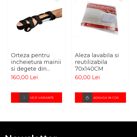
(cod produs: RED32).
ALEGEREA MARIMII POTRIVITE
Pentru alegerea
mărimii potrivite
, trebuie să
măsurați
circumferința încheieturii mâinii
.
Mărime
Circumferință încheietură (cm)
Orteza pentru
Aleza lavabila si
S
12 – 14 cm
incheietura mainii
reutilizabila
si degete din
70x140CM
M
15 – 19 cm
termoplastic
160,00 Lei
60,00 Lei
L
20 – 24 cm
VEZI VARIANTE
ADAUGA IN COS
Cod produs: RED32