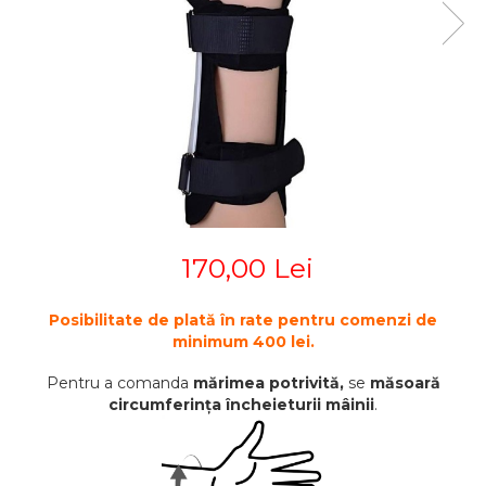
STETOSCOAPE
PLASTURI
SUPERIOR
STETOSCOAPE LITTMANN
ORTEZE PENTRU MEMBRUL
PRODUSE ABENA
TENSIOMETRE
INFERIOR
SALTELE ANTIESCARE
ORTEZE PENTRU COLOANA
TERMOMETRE
VERTEBRALA
SCAUNE DE DUS
ORTEZE FACIALE
SCAUNE DE TOALETA
PROTEZA EXTERNA DE SAN
SCUTECE
SI ACCESORII
SUSTINATORI PLANTARI
PERSONALIZATI
170,00 Lei
Posibilitate de plată în rate pentru comenzi de
minimum 400 lei.
Pentru a comanda
mărimea potrivită,
se
măsoară
circumferința încheieturii mâinii
.