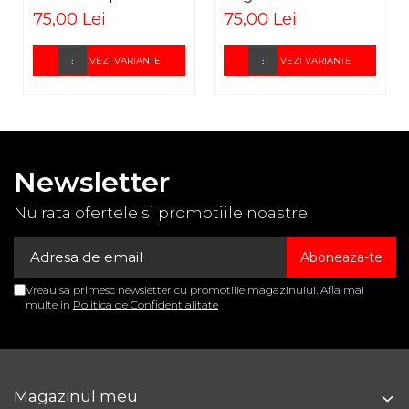
locurile stabilite conform tabelului de mai jos.
genunchi -
ELASTOFIT AD
75,00 Lei
75,00 Lei
Masuratorile sunt in
cm
.
ELASTOBOL FLY
VEZI VARIANTE
VEZI VARIANTE
Newsletter
Nu rata ofertele si promotiile noastre
Vreau sa primesc newsletter cu promotiile magazinului. Afla mai
multe in
Politica de Confidentialitate
Magazinul meu
Cod produs: 1129