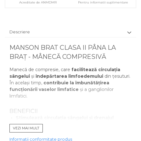
Acreditate de ANMDMR
Pentru informatii suplimentare
Descriere
MANSON BRAT CLASA II PÂNA LA
BRAȚ - MÂNECĂ COMPRESIVĂ
Manecă de compresie, care
facilitează circulația
sângelui
și
îndepărtarea limfoedemului
din țesuturi.
În același timp,
contribuie la îmbunătățirea
funcționării vaselor limfatice
și a ganglionilor
limfatici.
BENEFICII
Stimulează circulația sângelui și drenajul
limfatic
, reducând umflarea și disconfortul.
VEZI MAI MULT
Ameliorează limfedemul post-mastectomie
,
post-radioterapie sau după intervenții chirurgicale.
Informatii conformitate produs