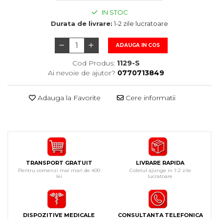
IN STOC
Durata de livrare:
1-2 zile lucratoare
ADAUGA IN COS
Cod Produs:
1129-S
Ai nevoie de ajutor?
0770713849
Adauga la Favorite
Cere informatii
TRANSPORT GRATUIT
LIVRARE RAPIDA
Pentru comenzi mai mari de 400
Coletul ajunge in 1-2 zile
lei
lucratoare
DISPOZITIVE MEDICALE
CONSULTANTA TELEFONICA