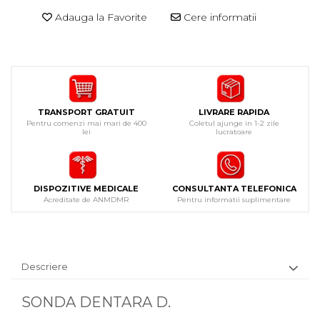
Adauga la Favorite
Cere informatii
TRANSPORT GRATUIT
LIVRARE RAPIDA
Pentru comenzi mai mari de 400
Coletul ajunge in 1-2 zile
lei
lucratoare
DISPOZITIVE MEDICALE
CONSULTANTA TELEFONICA
Acreditate de ANMDMR
Pentru informatii suplimentare
Descriere
SONDA DENTARA D.