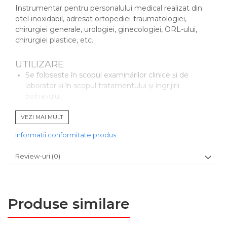
Instrumentar pentru personalului medical realizat din
otel inoxidabil, adresat ortopediei-traumatologiei,
chirurgiei generale, urologiei, ginecologiei, ORL-ului,
chirurgiei plastice, etc.
UTILIZARE
Se foloseste în scopul examinărilor clinice şi de
laborator şi în scopul tratamentului şi îngrijirii
bolnavului.
Se sterilizeaza la autoclave, este rezistent la
coroziune.
VEZI MAI MULT
Produsele sunt realizate în conformitate cu
Informatii conformitate produs
standardele internationale de calitate şi posedă
marcaj CE.
Review-uri
(0)
Produs nesteril, ambalat individual.
Cod produs: RED1800
Produse similare