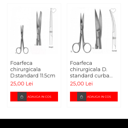
Foarfeca
Foarfeca
chirurgicala
chirurgicala D.
D.standard 11.5cm
standard curba
13cm
25,00 Lei
25,00 Lei
ADAUGA IN COS
ADAUGA IN COS