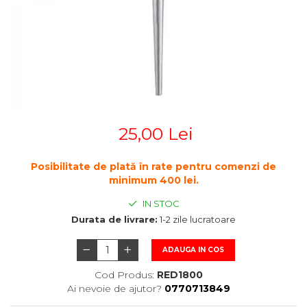
STETOSCOAPE
PLASTURI
SUPERIOR
STETOSCOAPE LITTMANN
ORTEZE PENTRU MEMBRUL
PRODUSE ABENA
TENSIOMETRE
INFERIOR
SALTELE ANTIESCARE
ORTEZE PENTRU COLOANA
TERMOMETRE
VERTEBRALA
SCAUNE DE DUS
ORTEZE FACIALE
SCAUNE DE TOALETA
PROTEZA EXTERNA DE SAN
SCUTECE
SI ACCESORII
25,00 Lei
SUSTINATORI PLANTARI
PERSONALIZATI
Posibilitate de plată în rate pentru comenzi de
minimum 400 lei.
IN STOC
Durata de livrare:
1-2 zile lucratoare
ADAUGA IN COS
Cod Produs:
RED1800
Ai nevoie de ajutor?
0770713849