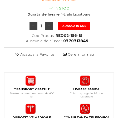
IN STOC
Durata de livrare:
1-2 zile lucratoare
ADAUGA IN COS
Cod Produs:
RED02-156-15
Ai nevoie de ajutor?
0770713849
Adauga la Favorite
Cere informatii
TRANSPORT GRATUIT
LIVRARE RAPIDA
Pentru comenzi mai mari de 400
Coletul ajunge in 1-2 zile
lei
lucratoare
DISPOZITIVE MEDICALE
CONSULTANTA TELEFONICA