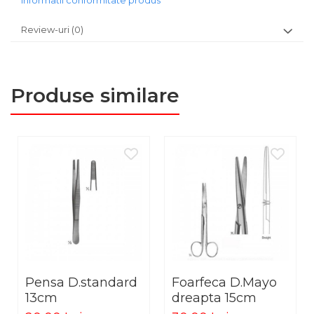
Informatii conformitate produs
standardele internationale de calitate şi posedă
marcaj CE.
Review-uri
(0)
Produs nesteril, ambalat individual.
Cod produs: RED02-156-15
Produse similare
Pensa D.standard
Foarfeca D.Mayo
13cm
dreapta 15cm