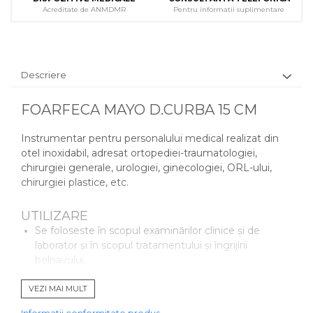
Acreditate de ANMDMR
Pentru informatii suplimentare
Descriere
FOARFECA MAYO D.CURBA 15 CM
Instrumentar pentru personalului medical realizat din
otel inoxidabil, adresat ortopediei-traumatologiei,
chirurgiei generale, urologiei, ginecologiei, ORL-ului,
chirurgiei plastice, etc.
UTILIZARE
Se foloseste în scopul examinărilor clinice şi de
laborator şi în scopul tratamentului şi îngrijirii
bolnavului.
Se sterilizeaza la autoclave, este rezistent la
coroziune.
VEZI MAI MULT
Produsele sunt realizate în conformitate cu