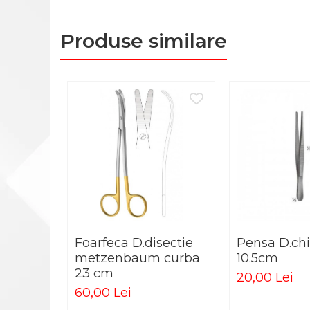
PERNE ORTOPEDICE
PLASTURI
Produse similare
PRODUSE ABENA
SALTELE ANTIESCARE
SCAUNE DE DUS
SCAUNE DE TOALETA
SCUTECE
PRODUSE HARTMANN
BENZI TAPING
COMPRESE STERILE
FASA ELASTICA
Foarfeca D.disectie
Pensa D.chi
FASA GHIPSATA
metzenbaum curba
10.5cm
23 cm
20,00 Lei
PLASTURI
60,00 Lei
TERMOMETRE