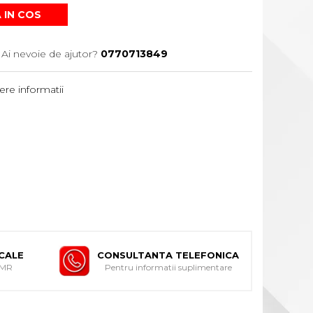
 IN COS
Ai nevoie de ajutor?
0770713849
re informatii
ICALE
CONSULTANTA TELEFONICA
DMR
Pentru informatii suplimentare