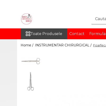
Toate Produsele
DISPOZITIVE MEDICALE
PENTRU RECUPERARE
Toate Produsele
Contact
Formula
ORTEZE
COLOANA VERTEBRALA
Home /
INSTRUMENTAR CHIRURGICAL /
Foarfec
TORACE SI ABDOMEN
MEMBRU SUPERIOR
MEMBRU INFERIOR
INGHINAL
PROTEZE
PROTEZE PENTRU MEMBRUL
SUPERIOR
PROTEZE PENTRU MEMBRUL
INFERIOR
ORTEZE PE MASURA