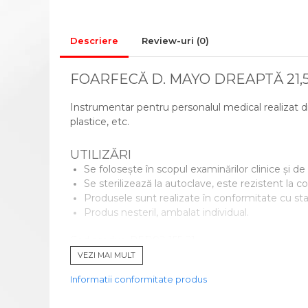
CADRE DE MERS
ACCESORII
Descriere
Review-uri
(0)
CIORAPI MEDICINALI
COMPRESIVI
FOARFECĂ D. MAYO DREAPTĂ 21,
INGRIJIRE LA DOMICILIU
COMPRESE STERILE
Instrumentar pentru personalul medical realizat din 
CONSUMABILE MEDICALE SI
plastice, etc.
ACCESORII
UTILIZĂRI
ACCESORII AJUTATOARE
Se folosește în scopul examinărilor clinice și de l
ALEZE
Se sterilizează la autoclave, este rezistent la c
BONETE/MASTI/BOTOSEI
Produsele sunt realizate în conformitate cu sta
IGIENA SI INGRIJIRE
Produs nesteril, ambalat individual.
GIMNASTICA MEDICALA
Cod produs: RED02-155-21
INALTATOR WC
VEZI MAI MULT
MINGI RECUPERARE
Informatii conformitate produs
PAT MEDICAL