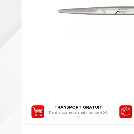
INDIVIDUALA
ORTEZE PENTRU MEMBRUL
SUPERIOR
ORTEZE PENTRU MEMBRUL
INFERIOR
ORTEZE PENTRU COLOANA
VERTEBRALA
ORTEZE FACIALE
PROTEZA EXTERNA DE SAN
SI ACCESORII
SUSTINATORI PLANTARI
PERSONALIZATI
DISPOZITIVE DE MERS
CARJE
TRANSPORT GRATUIT
Pentru comenzi mai mari de 400
SCAUNE CU ROTILE
lei
BASTOANE