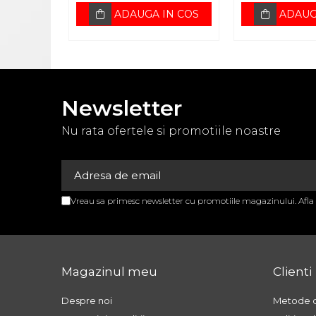
ADAUGA IN COS
ADAUG
APARATURA MEDICALA
APARATE AEROSOLI
APARATE DE MASAJ
APARATE
ELECTROSTIMULARE
Newsletter
EKG SI PULSOXIMETRE
Nu rata ofertele si promotiile noastre
GAMA BEURER
GAROU
GLUCOMETRE
Vreau sa primesc newsletter cu promotiile magazinului. Afl
NEGATOSCOAPE
OXIGENOTERAPIE
STETOSCOAPE
Magazinul meu
Clienti
STETOSCOAPE
STETOSCOAPE LITTMANN
Despre noi
Metode d