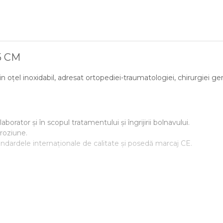
5 CM
oțel inoxidabil, adresat ortopediei-traumatologiei, chirurgiei gene
aborator și în scopul tratamentului și îngrijirii bolnavului.
oroziune.
ndardele internaționale de calitate și posedă marcaj CE.