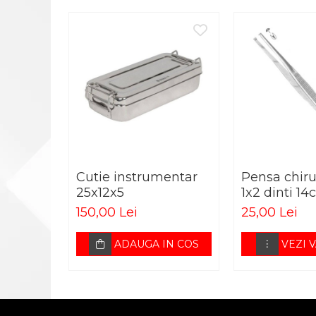
PERNE ORTOPEDICE
PLASTURI
PRODUSE ABENA
SALTELE ANTIESCARE
SCAUNE DE DUS
SCAUNE DE TOALETA
SCUTECE
PRODUSE HARTMANN
Cutie instrumentar
Pensa chiru
BENZI TAPING
25x12x5
1x2 dinti 1
150,00 Lei
25,00 Lei
COMPRESE STERILE
FASA ELASTICA
ADAUGA IN COS
VEZI 
FASA GHIPSATA
PLASTURI
TERMOMETRE