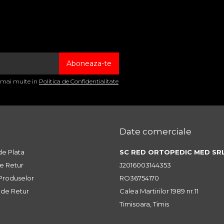
a mai multe in
Politica de Confidentialitate
Date comerciale
e Plata
SC RED ORTOPEDIC MED SR
de Retur
J2016003144353
 Produselor
RO36754170
 de Retur
Calea Martirilor 1989 nr.11
Timisoara, Timis