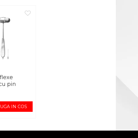
flexe
cu pin
UGA IN COS