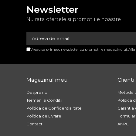
APARATURA MEDICALA
Newsletter
APARATE AEROSOLI
Nu rata ofertele si promotiile noastre
APARATE DE MASAJ
APARATE
ELECTROSTIMULARE
Vreau sa primesc newsletter cu promotiile magazinului. Afl
EKG SI PULSOXIMETRE
GAMA BEURER
GAROU
Magazinul meu
Clienti
GLUCOMETRE
NEGATOSCOAPE
Despre noi
Metode d
Termeni si Conditii
Politica 
OXIGENOTERAPIE
Politica de Confidentialitate
Garantia
STETOSCOAPE
Politica de Livrare
Formular
STETOSCOAPE
Contact
ANPC
STETOSCOAPE LITTMANN