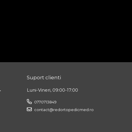
Suport clienti
L
Luni-Vineri, 09:00-17:00
0770713849
contact@redortopedicmed.ro