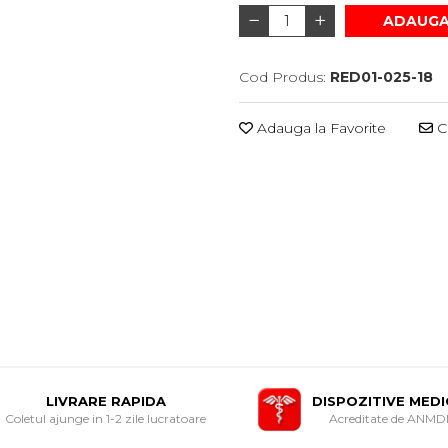
ADAUGA
Cod Produs:
RED01-025-18
Adauga la Favorite
Ce
LIVRARE RAPIDA
DISPOZITIVE MED
Coletul ajunge in 1-2 zile lucratoare
Acreditate de ANM