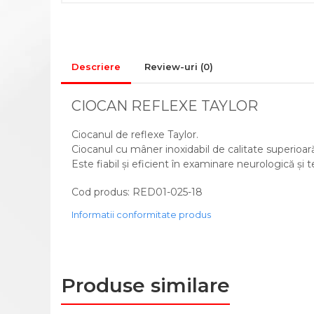
CADRE DE MERS
ACCESORII
CIORAPI MEDICINALI
COMPRESIVI
Descriere
Review-uri
(0)
INGRIJIRE LA DOMICILIU
COMPRESE STERILE
CIOCAN REFLEXE TAYLOR
CONSUMABILE MEDICALE SI
Ciocanul de reflexe Taylor.
ACCESORII
Ciocanul cu mâner inoxidabil de calitate superioar
ACCESORII AJUTATOARE
Este fiabil și eficient în examinare neurologică și t
ALEZE
Cod produs: RED01-025-18
BONETE/MASTI/BOTOSEI
IGIENA SI INGRIJIRE
Informatii conformitate produs
GIMNASTICA MEDICALA
INALTATOR WC
MINGI RECUPERARE
Produse similare
PAT MEDICAL