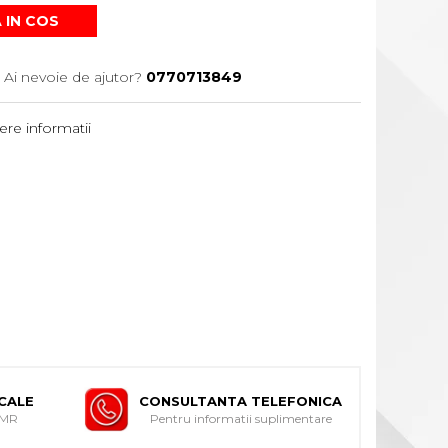
 IN COS
Ai nevoie de ajutor?
0770713849
re informatii
ICALE
CONSULTANTA TELEFONICA
DMR
Pentru informatii suplimentare