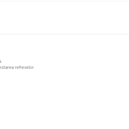
ă.
estarea reflexelor.