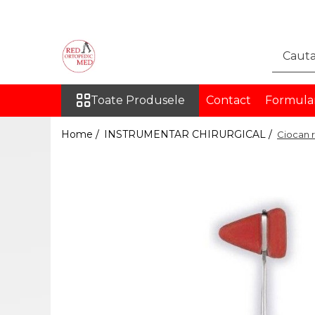
Toate Produsele
DISPOZITIVE MEDICALE
PENTRU RECUPERARE
Toate Produsele
Contact
Formula
ORTEZE
COLOANA VERTEBRALA
Home /
INSTRUMENTAR CHIRURGICAL /
Ciocan r
TORACE SI ABDOMEN
MEMBRU SUPERIOR
MEMBRU INFERIOR
INGHINAL
PROTEZE
PROTEZE PENTRU MEMBRUL
SUPERIOR
PROTEZE PENTRU MEMBRUL
INFERIOR
ORTEZE PE MASURA