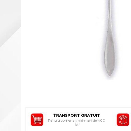
INDIVIDUALA
ORTEZE PENTRU MEMBRUL
SUPERIOR
ORTEZE PENTRU MEMBRUL
INFERIOR
ORTEZE PENTRU COLOANA
VERTEBRALA
ORTEZE FACIALE
PROTEZA EXTERNA DE SAN
SI ACCESORII
SUSTINATORI PLANTARI
PERSONALIZATI
DISPOZITIVE DE MERS
CARJE
SCAUNE CU ROTILE
TRANSPORT GRATUIT
Pentru comenzi mai mari de 400
BASTOANE
lei