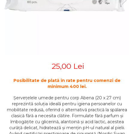
STETOSCOAPE
PLASTURI
SUPERIOR
STETOSCOAPE LITTMANN
ORTEZE PENTRU MEMBRUL
PRODUSE ABENA
TENSIOMETRE
INFERIOR
SALTELE ANTIESCARE
ORTEZE PENTRU COLOANA
TERMOMETRE
VERTEBRALA
SCAUNE DE DUS
ORTEZE FACIALE
SCAUNE DE TOALETA
PROTEZA EXTERNA DE SAN
SCUTECE
SI ACCESORII
SUSTINATORI PLANTARI
25,00 Lei
PERSONALIZATI
Posibilitate de plată în rate pentru comenzi de
minimum 400 lei.
Șervețelele umede pentru corp Abena (20 x 27 cm)
reprezintă soluția ideală pentru igiena persoanelor cu
mobilitate redusă, oferind o alternativă practică la spălarea
clasică fără a necesita clătire. Formulate fără parfum și
îmbogățite cu glicerină, alantoină și acid lactic, acestea
curăță delicat, hidratează și mențin pH-ul natural al pielii.
Având certificări prestigioase de siguranță (Nordic Swan