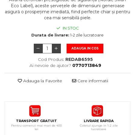
Eco Label), aceste șervețele de dimensiuni generoase
asigură o prospețime imediată, fiind perfecte chiar și pentru
cea mai sensibilă piele.
IN STOC
Durata de livrare:
1-2 zile lucratoare
ADAUGA IN COS
Cod Produs:
REDAB6595
Ai nevoie de ajutor?
0770713849
Adauga la Favorite
Cere informatii
TRANSPORT GRATUIT
LIVRARE RAPIDA
Pentru comenzi mai mari de 400
Coletul ajunge in 1-2 zile
lei
lucratoare