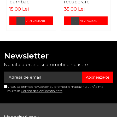
dermatologic, fără latex și fără clor, certificat cu
bumbac
recuperare
eticheta ecologică Nordic Eco.
15,00 Lei
35,00 Lei
Dimensiune: Reglabilă prin sistemul de fixare flexibil.
VEZI VARIANTE
VEZI VARIANTE
CONȚINUT PACHET: 1 pachet (24 buc.)
Cod produs: REDSLIPM2
Newsletter
Nu rata ofertele si promotiile noastre
Vreau sa primesc newsletter cu promotiile magazinului. Afla mai
multe in
Politica de Confidentialitate