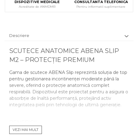
DISPOZITIVE MEDICALE
CONSULTANTA TELEFONICA
Acreditate de ANMDMR
Pentru informatii suplimentare
Descriere
SCUTECE ANATOMICE ABENA SLIP
M2 – PROTECȚIE PREMIUM
Gama de scutece ABENA Slip reprezintă soluția de top
pentru gestionarea incontinenței moderate până la
severe, oferind o protecție anatomică complet
respirabilă. Dispozitivul este proiectat pentru a asigura o
absorbție de înaltă performanță, protejând activ
integritatea pielii prin tehnologii de ultimă generație.
BENEFICII
Menține pielea uscată prin sistemul unic Top-Dry,
VEZI MAI MULT
care asigură o absorbție rapidă chiar și după eliminări