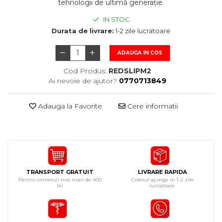
tehnologii de ultimă generație.
IN STOC
Durata de livrare:
1-2 zile lucratoare
ADAUGA IN COS
Cod Produs:
REDSLIPM2
Ai nevoie de ajutor?
0770713849
Adauga la Favorite
Cere informatii
TRANSPORT GRATUIT
LIVRARE RAPIDA
Pentru comenzi mai mari de 400
Coletul ajunge in 1-2 zile
lei
lucratoare