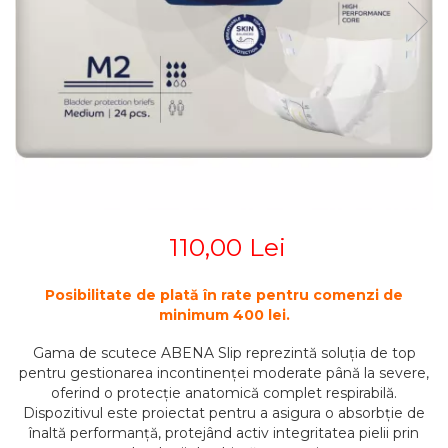
STETOSCOAPE
PLASTURI
SUPERIOR
STETOSCOAPE LITTMANN
ORTEZE PENTRU MEMBRUL
PRODUSE ABENA
TENSIOMETRE
INFERIOR
SALTELE ANTIESCARE
ORTEZE PENTRU COLOANA
TERMOMETRE
VERTEBRALA
SCAUNE DE DUS
ORTEZE FACIALE
SCAUNE DE TOALETA
PROTEZA EXTERNA DE SAN
SCUTECE
SI ACCESORII
SUSTINATORI PLANTARI
PERSONALIZATI
110,00 Lei
Posibilitate de plată în rate pentru comenzi de
minimum 400 lei.
Gama de scutece ABENA Slip reprezintă soluția de top
pentru gestionarea incontinenței moderate până la severe,
oferind o protecție anatomică complet respirabilă.
Dispozitivul este proiectat pentru a asigura o absorbție de
înaltă performanță, protejând activ integritatea pielii prin