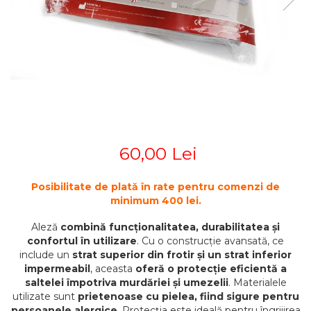
STETOSCOAPE
PLASTURI
SUPERIOR
STETOSCOAPE LITTMANN
ORTEZE PENTRU MEMBRUL
PRODUSE ABENA
TENSIOMETRE
INFERIOR
SALTELE ANTIESCARE
ORTEZE PENTRU COLOANA
TERMOMETRE
VERTEBRALA
SCAUNE DE DUS
ORTEZE FACIALE
SCAUNE DE TOALETA
PROTEZA EXTERNA DE SAN
SCUTECE
SI ACCESORII
SUSTINATORI PLANTARI
60,00 Lei
PERSONALIZATI
Posibilitate de plată în rate pentru comenzi de
minimum 400 lei.
Aleză
combină funcționalitatea, durabilitatea și
confortul în utilizare
. Cu o construcție avansată, ce
include un
strat superior din frotir și un strat inferior
impermeabil
, aceasta
oferă o protecție eficientă a
saltelei împotriva murdăriei și umezelii
. Materialele
utilizate sunt
prietenoase cu pielea, fiind sigure pentru
persoanele alergice
. Protecția este ideală pentru îngrijirea