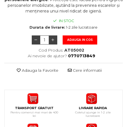
persoanelor imobilizate, ajutând la prevenirea escarelor și
menținerea unui nivel ridicat de igienă.
IN STOC
Durata de livrare:
1-2 zile lucratoare
ADAUGA IN COS
Cod Produs:
AT05002
Ai nevoie de ajutor?
0770713849
Adauga la Favorite
Cere informatii
TRANSPORT GRATUIT
LIVRARE RAPIDA
Pentru comenzi mai mari de 400
Coletul ajunge in 1-2 zile
lei
lucratoare