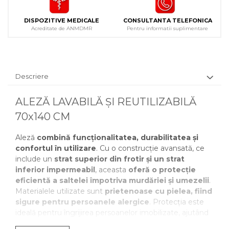
DISPOZITIVE MEDICALE
CONSULTANTA TELEFONICA
Acreditate de ANMDMR
Pentru informatii suplimentare
Descriere
ALEZĂ LAVABILĂ ȘI REUTILIZABILĂ
70x140 CM
Aleză
combină funcționalitatea, durabilitatea și
confortul în utilizare
. Cu o construcție avansată, ce
include un
strat superior din frotir și un strat
inferior impermeabil
, aceasta
oferă o protecție
eficientă a saltelei împotriva murdăriei și umezelii
.
Materialele utilizate sunt
prietenoase cu pielea, fiind
sigure pentru persoanele alergice
. Protecția este
ideală pentru îngrijirea persoanelor imobilizate, ajutând
la prevenirea escarelor și menținerea unui nivel ridicat