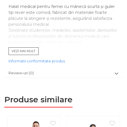
Halat medical pentru femei cu mânecă scurtă și guler
tip rever este comod, fabricat din materiale foarte
plăcute la atingere și rezistente, asigurând satisfacția
personalului medical.
Destinate studenților, medicilor, asistentelor, dentiștilor
și tuturor profesioniștilor din domeniul medical care
lucrează în spitale, clinici sau cabinete.
VEZI MAI MULT
BENEFICII
Informatii conformitate produs
Halatele sunt rezistente la uzură, se curăță ușor și nu-și
micșorează dimensiunile în urma spălării.
Review-uri
(0)
MATERIALE
Halatele sunt fabricate din:
35% bumbac
Produse similare
65% poliester
Această combinație de materiale face halatul foarte
plăcut la atingere și ușor pentru a face chiar și purtarea
îndelungată extrem de confortabilă.