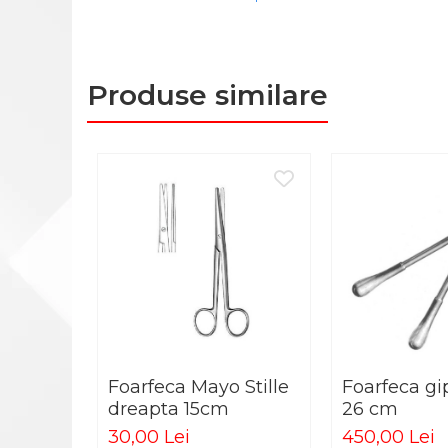
M03-001-16 dreaptă: ascuțit-ascuțit
PERNE ORTOPEDICE
M03-011-16 cârbă: bont-bont
PLASTURI
M03-009-16 cârbă: ascuțit-bont
M03-007-16 cârbă: ascuțit-ascuțit
PRODUSE ABENA
Produse similare
Cod produs: RED16
SALTELE ANTIESCARE
SCAUNE DE DUS
SCAUNE DE TOALETA
SCUTECE
PRODUSE HARTMANN
BENZI TAPING
COMPRESE STERILE
FASA ELASTICA
FASA GHIPSATA
Foarfeca Mayo Stille
Foarfeca gip
PLASTURI
dreapta 15cm
26 cm
30,00 Lei
450,00 Lei
TERMOMETRE