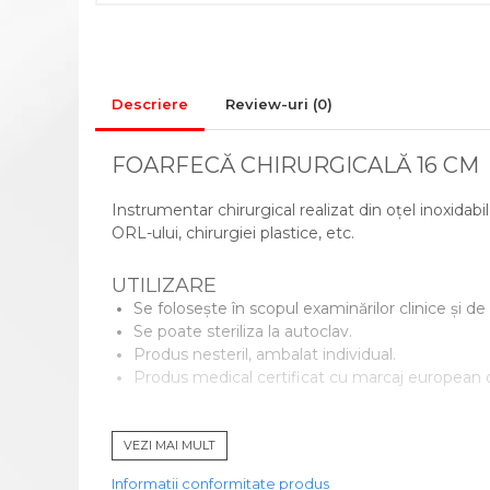
CADRE DE MERS
ACCESORII
CIORAPI MEDICINALI
COMPRESIVI
Descriere
Review-uri
(0)
INGRIJIRE LA DOMICILIU
COMPRESE STERILE
FOARFECĂ CHIRURGICALĂ 16 CM
CONSUMABILE MEDICALE SI
Instrumentar chirurgical realizat din oțel inoxidab
ACCESORII
ORL-ului, chirurgiei plastice, etc.
ACCESORII AJUTATOARE
ALEZE
UTILIZARE
BONETE/MASTI/BOTOSEI
Se folosește în scopul examinărilor clinice și de l
Se poate steriliza la autoclav.
IGIENA SI INGRIJIRE
Produs nesteril, ambalat individual.
GIMNASTICA MEDICALA
Produs medical certificat cu marcaj european
INALTATOR WC
SORTIMENT
MINGI RECUPERARE
VEZI MAI MULT
M03-005-16 dreaptă: bont-bont
PAT MEDICAL
M03-003-16 dreaptă: ascuțit-bont
Informatii conformitate produs