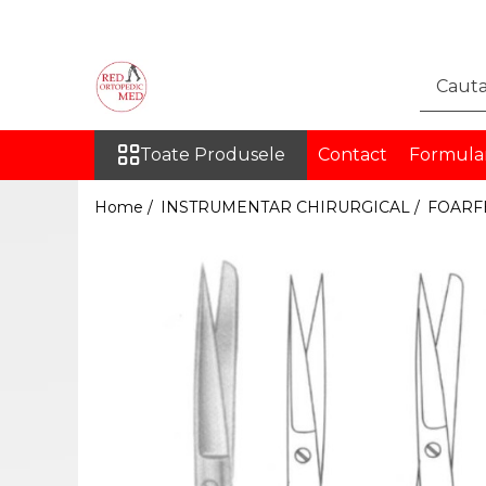
Toate Produsele
DISPOZITIVE MEDICALE
PENTRU RECUPERARE
Toate Produsele
Contact
Formula
ORTEZE
COLOANA VERTEBRALA
Home /
INSTRUMENTAR CHIRURGICAL /
FOARFE
TORACE SI ABDOMEN
MEMBRU SUPERIOR
MEMBRU INFERIOR
INGHINAL
PROTEZE
PROTEZE PENTRU MEMBRUL
SUPERIOR
PROTEZE PENTRU MEMBRUL
INFERIOR
ORTEZE PE MASURA