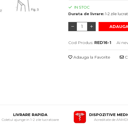
IN STOC
Durata de livrare:
1-2 zile lucr
ADAUGA
Cod Produs:
RED16-1
Ai ne
Adauga la Favorite
Ce
LIVRARE RAPIDA
DISPOZITIVE MED
Coletul ajunge in 1-2 zile lucratoare
Acreditate de ANM