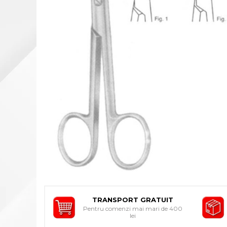
INDIVIDUALA
ORTEZE PENTRU MEMBRUL
SUPERIOR
ORTEZE PENTRU MEMBRUL
INFERIOR
ORTEZE PENTRU COLOANA
VERTEBRALA
ORTEZE FACIALE
PROTEZA EXTERNA DE SAN
SI ACCESORII
SUSTINATORI PLANTARI
PERSONALIZATI
DISPOZITIVE DE MERS
CARJE
SCAUNE CU ROTILE
TRANSPORT GRATUIT
Pentru comenzi mai mari de 400
BASTOANE
lei