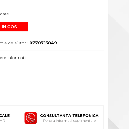
atoare
 IN COS
voie de ajutor?
0770713849
re informatii
ICALE
CONSULTANTA TELEFONICA
DMR
Pentru informatii suplimentare