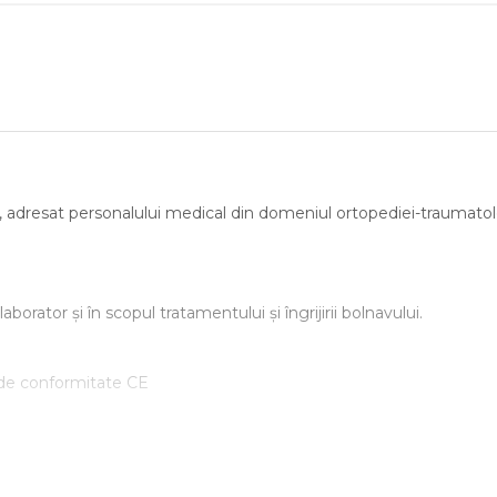
il, adresat personalului medical din domeniul ortopediei-traumatolog
aborator și în scopul tratamentului și îngrijirii bolnavului.
 de conformitate CE