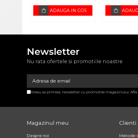
APARATURA MEDICALA
ADAUGA IN COS
ADAUG
APARATE AEROSOLI
APARATE DE MASAJ
APARATE
ELECTROSTIMULARE
Newsletter
EKG SI PULSOXIMETRE
Nu rata ofertele si promotiile noastre
GAMA BEURER
GAROU
GLUCOMETRE
NEGATOSCOAPE
Vreau sa primesc newsletter cu promotiile magazinului. Afl
OXIGENOTERAPIE
STETOSCOAPE
Magazinul meu
Clienti
STETOSCOAPE
STETOSCOAPE LITTMANN
Despre noi
Metode d