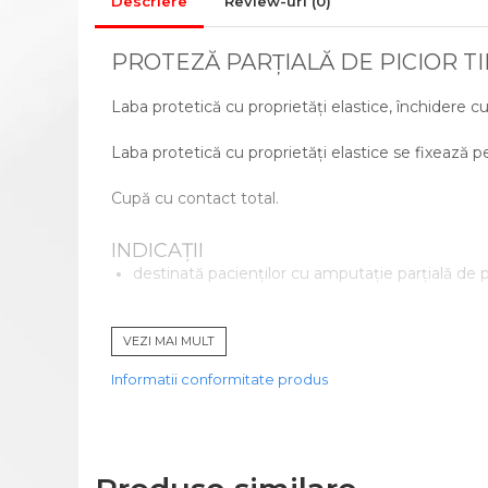
CADRE DE MERS
Descriere
Review-uri
(0)
ACCESORII
PROTEZĂ PARȚIALĂ DE PICIOR T
CIORAPI MEDICINALI
COMPRESIVI
Laba protetică cu proprietăți elastice, închidere cu
INGRIJIRE LA DOMICILIU
COMPRESE STERILE
Laba protetică cu proprietăți elastice se fixează
CONSUMABILE MEDICALE SI
Cupă cu contact total.
ACCESORII
ACCESORII AJUTATOARE
INDICAȚII
destinată pacienților cu amputație parțială de p
ALEZE
BONETE/MASTI/BOTOSEI
CONTRAINDICAȚII
IGIENA SI INGRIJIRE
VEZI MAI MULT
imposibilitatea încărcării greutății pe bont;
GIMNASTICA MEDICALA
particularități anatomo-funcționale;
Informatii conformitate produs
INALTATOR WC
ATENȚIE
MINGI RECUPERARE
Produs decontat prin CNAS.
PAT MEDICAL
Produs personalizat – se realizează prin măsură