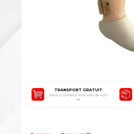
INDIVIDUALA
ORTEZE PENTRU MEMBRUL
SUPERIOR
ORTEZE PENTRU MEMBRUL
INFERIOR
ORTEZE PENTRU COLOANA
VERTEBRALA
ORTEZE FACIALE
PROTEZA EXTERNA DE SAN
SI ACCESORII
SUSTINATORI PLANTARI
PERSONALIZATI
TRANSPORT GRATUIT
Pentru comenzi mai mari de 400
DISPOZITIVE DE MERS
lei
CARJE
SCAUNE CU ROTILE
BASTOANE