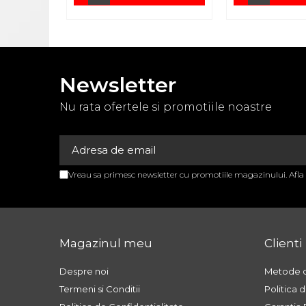
APARATURA MEDICALA
APARATE AEROSOLI
APARATE DE MASAJ
APARATE
Newsletter
ELECTROSTIMULARE
Nu rata ofertele si promotiile noastre
EKG SI PULSOXIMETRE
GAMA BEURER
GAROU
Vreau sa primesc newsletter cu promotiile magazinului. Afl
GLUCOMETRE
NEGATOSCOAPE
OXIGENOTERAPIE
Magazinul meu
Clienti
STETOSCOAPE
Despre noi
Metode d
STETOSCOAPE
Termeni si Conditii
Politica 
STETOSCOAPE LITTMANN