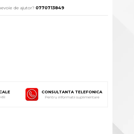
nevoie de ajutor?
0770713849
ICALE
CONSULTANTA TELEFONICA
DMR
Pentru informatii suplimentare