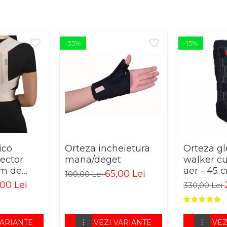
-35%
-15%
ico
Orteza incheietura
Orteza g
rector
mana/deget
walker c
am de
aer - 45
65,00 Lei
100,00 Lei
00 Lei
330,00 Lei
VARIANTE
VEZI VARIANTE
VEZ