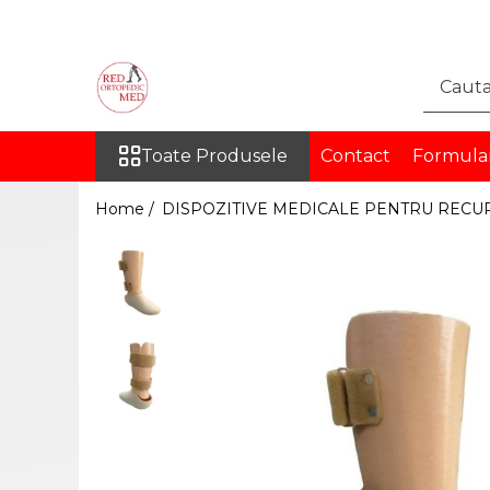
Toate Produsele
DISPOZITIVE MEDICALE
PENTRU RECUPERARE
Toate Produsele
Contact
Formula
ORTEZE
COLOANA VERTEBRALA
Home /
DISPOZITIVE MEDICALE PENTRU RECU
TORACE SI ABDOMEN
MEMBRU SUPERIOR
MEMBRU INFERIOR
INGHINAL
PROTEZE
PROTEZE PENTRU MEMBRUL
SUPERIOR
PROTEZE PENTRU MEMBRUL
INFERIOR
ORTEZE PE MASURA