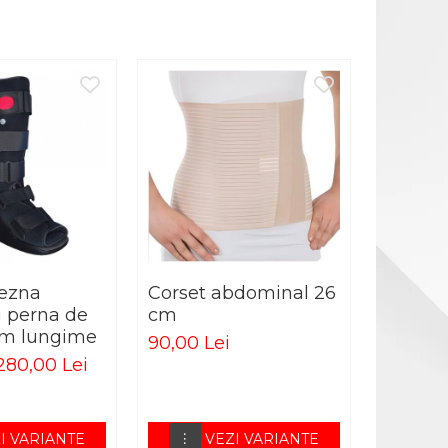
-28%
lezna
Corset abdominal 26
Talone
u perna de
cm
calcai d
 cm lungime
90,00 Lei
90,00 Le
280,00 Lei
I VARIANTE
VEZI VARIANTE
V