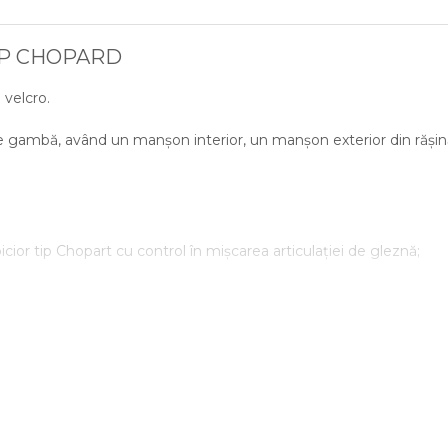
IP CHOPARD
 velcro.
 pe gambă, având un manșon interior, un manșon exterior din rășin
icior tip Chopart cu control în mișcarea articulației de gleznă;
tori.