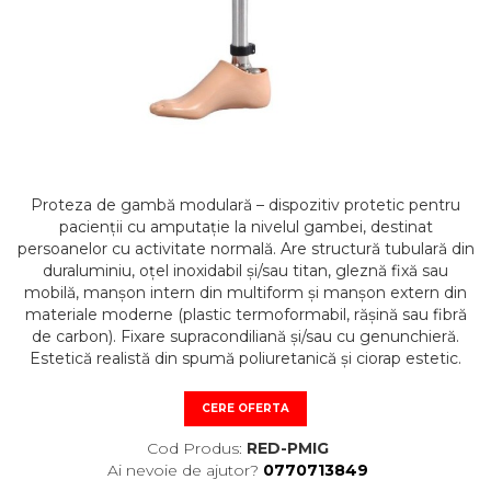
STETOSCOAPE
PLASTURI
SUPERIOR
STETOSCOAPE LITTMANN
ORTEZE PENTRU MEMBRUL
PRODUSE ABENA
TENSIOMETRE
INFERIOR
SALTELE ANTIESCARE
ORTEZE PENTRU COLOANA
TERMOMETRE
VERTEBRALA
SCAUNE DE DUS
ORTEZE FACIALE
SCAUNE DE TOALETA
PROTEZA EXTERNA DE SAN
SCUTECE
SI ACCESORII
Proteza de gambă modulară – dispozitiv protetic pentru
pacienții cu amputație la nivelul gambei, destinat
SUSTINATORI PLANTARI
persoanelor cu activitate normală. Are structură tubulară din
PERSONALIZATI
duraluminiu, oțel inoxidabil și/sau titan, gleznă fixă sau
mobilă, manșon intern din multiform și manșon extern din
materiale moderne (plastic termoformabil, rășină sau fibră
de carbon). Fixare supracondiliană și/sau cu genunchieră.
Estetică realistă din spumă poliuretanică și ciorap estetic.
CERE OFERTA
Cod Produs:
RED-PMIG
Ai nevoie de ajutor?
0770713849