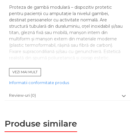
Proteza de gambă modulară – dispozitiv protetic
pentru pacienții cu amputație la nivelul gambei,
destinat persoanelor cu activitate normală. Are
structură tubulară din duraluminiu, oțel inoxidabil și/sau
titan, gleznă fixă sau mobilă, manșon intern din
multiform și manșon extern din materiale moderne
(plastic termoformabil, rășină sau fibră de carbon).
Fixare supracondiliană și/sau cu genunchieră. Estetică
realistă din spumă poliuretanică și ciorap estetic.
CARACTERISTICI
VEZI MAI MULT
articulaţie de gleznă fixă sau mobilă;
Informatii conformitate produs
structura tubulară din duraluminiu, oţel-inox si/sau
titan;
Review-uri
(0)
manşon intern din multiform;
manşon extern din material plastic termoformabil,
răşină artificială sau fibră de carbon;
fixare supracondiliană şi/sau pe coapsă prin
Produse similare
genunchieră;
partea estetică din spumă poliuretan (burete)