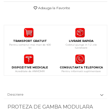
Adauga la Favorite
TRANSPORT GRATUIT
LIVRARE RAPIDA
Pentru comenzi mai mari de 400
Coletul ajunge in 1-2 zile
lei
lucratoare
DISPOZITIVE MEDICALE
CONSULTANTA TELEFONICA
Acreditate de ANMDMR
Pentru informatii suplimentare
Descriere
PROTEZA DE GAMBA MODULARA