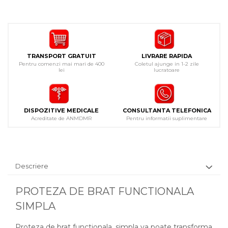
TRANSPORT GRATUIT
LIVRARE RAPIDA
Pentru comenzi mai mari de 400
Coletul ajunge in 1-2 zile
lei
lucratoare
DISPOZITIVE MEDICALE
CONSULTANTA TELEFONICA
Acreditate de ANMDMR
Pentru informatii suplimentare
Descriere
PROTEZA DE BRAT FUNCTIONALA
SIMPLA
Proteza de brat functionala, simpla va poate transforma