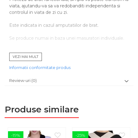
viata, ajutandu-va sa va redobanditi independenta si
controlul in viata de zi cu zi.
Este indicata in cazul amputatiilor de brat.
Se produce numai in baza unei masuratori individuale.
CARACTERISTICI
VEZI MAI MULT
proteza are o structura exoscheletica;
Informatii conformitate produs
articulatie de cot libera sau cu blocare;
proteza de mana cu sistem de fixare cu ham de
Review-uri
(0)
umar;
mana protetica din PVC, cu insertie metalica;
nu se comanda online;
Produse similare
INSTRUCTIUNI
se recomanda mentinerea unei igiene corporale
stricte si executarea masajului dupa purtarea
protezei;
-19%
-25%