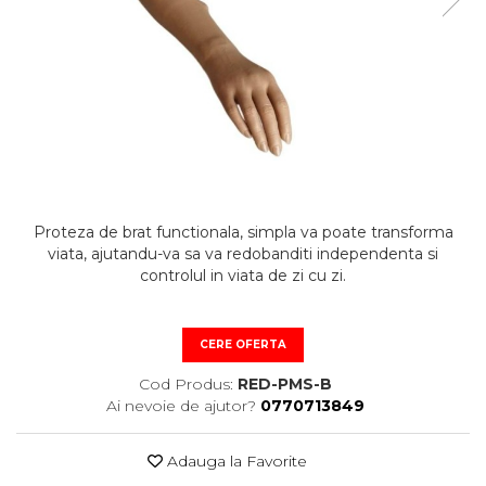
STETOSCOAPE
PLASTURI
SUPERIOR
STETOSCOAPE LITTMANN
ORTEZE PENTRU MEMBRUL
PRODUSE ABENA
TENSIOMETRE
INFERIOR
SALTELE ANTIESCARE
ORTEZE PENTRU COLOANA
TERMOMETRE
VERTEBRALA
SCAUNE DE DUS
ORTEZE FACIALE
SCAUNE DE TOALETA
PROTEZA EXTERNA DE SAN
SCUTECE
SI ACCESORII
SUSTINATORI PLANTARI
Proteza de brat functionala, simpla va poate transforma
PERSONALIZATI
viata, ajutandu-va sa va redobanditi independenta si
controlul in viata de zi cu zi.
CERE OFERTA
Cod Produs:
RED-PMS-B
Ai nevoie de ajutor?
0770713849
Adauga la Favorite