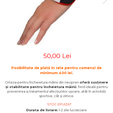
STETOSCOAPE
PLASTURI
SUPERIOR
STETOSCOAPE LITTMANN
ORTEZE PENTRU MEMBRUL
PRODUSE ABENA
TENSIOMETRE
INFERIOR
SALTELE ANTIESCARE
ORTEZE PENTRU COLOANA
TERMOMETRE
VERTEBRALA
SCAUNE DE DUS
ORTEZE FACIALE
SCAUNE DE TOALETA
PROTEZA EXTERNA DE SAN
SCUTECE
SI ACCESORII
SUSTINATORI PLANTARI
50,00 Lei
PERSONALIZATI
Posibilitate de plată în rate pentru comenzi de
minimum 400 lei.
Orteza pentru încheietura mâinii din neopren
oferă susținere
și stabilitate pentru încheietura mâinii
, fiind ideală pentru
prevenirea și tratamentul afecțiunilor ușoare, atât în activități
sportive, cât și zilnice.
STOC EPUIZAT
Durata de livrare:
1-2 zile lucratoare