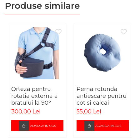
Produse similare
MĂRIME UNIVERSALĂ!
Datorită benzii cu scai, orteza poate fi adaptată pentru
mai multe dimensiuni adjustabile.
CONȚINUT PACHET: 1 buc
Cod produs: RED2600
Orteza pentru
Perna rotunda
rotatia externa a
antiescare pentru
bratului la 90°
cot si calcai
300,00 Lei
55,00 Lei
ADAUGA IN COS
ADAUGA IN COS