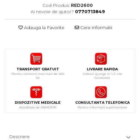
Cod Produs:
RED2600
Ai nevoie de ajutor?
0770713849
Adauga la Favorite
Cere informatii
TRANSPORT GRATUIT
LIVRARE RAPIDA
Pentru comenzi mai mari de 400
Coletul ajunge in 1-2 zile
lei
lucratoare
DISPOZITIVE MEDICALE
CONSULTANTA TELEFONICA
Acreditate de ANMDMR
Pentru informatii suplimentare
Descriere