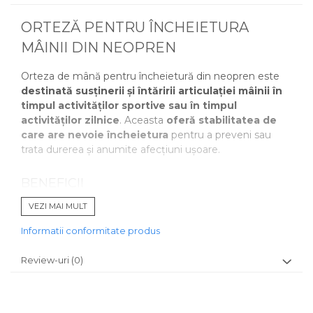
ORTEZĂ PENTRU ÎNCHEIETURA
MÂINII DIN NEOPREN
Orteza de mână pentru încheietură din neopren este
destinată susținerii și întăririi articulației mâinii în
timpul activităților sportive
sau în timpul
activităților zilnice
. Aceasta
oferă stabilitatea de
care are nevoie încheietura
pentru a preveni sau
trata durerea și anumite afecțiuni ușoare.
BENEFICII
Susține încheietura
VEZI MAI MULT
Oferă usoară compresie
Încălzeste placut zona
Informatii conformitate produs
MATERIALE
Review-uri
(0)
Orteza de încheietură este realizată din neopren, acest
material făcând purtarea foarte ușoară.