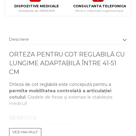
DISPOZITIVE MEDICALE
CONSULTANTA TELEFONICA
Acreditate de ANMDMR
Pentru informatii suplimentare
Descriere
ORTEZA PENTRU COT REGLABILĂ CU
LUNGIME ADAPTABILĂ ÎNTRE 41-51
CM
Orteza de cot reglabilă este concepută pentru a
permite mobilitatea controlată a articulației
cotului
. Gradele de flexie și extensie le stabilește
medicul!
BENEFICII
Orteza este telescopică
, fiind posibilă alungirea
acesteia atât pe braț cât și pe antebraț.
VEZI MAI MULT