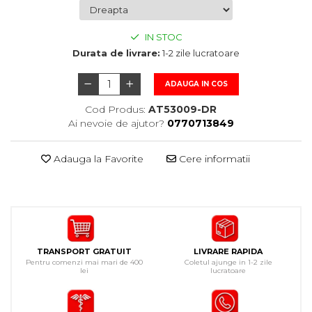
IN STOC
Durata de livrare:
1-2 zile lucratoare
ADAUGA IN COS
Cod Produs:
AT53009-DR
Ai nevoie de ajutor?
0770713849
Adauga la Favorite
Cere informatii
TRANSPORT GRATUIT
LIVRARE RAPIDA
Pentru comenzi mai mari de 400
Coletul ajunge in 1-2 zile
lei
lucratoare