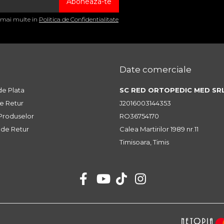
a mai multe in
Politica de Confidentialitate
Date comerciale
e Plata
SC RED ORTOPEDIC MED SR
de Retur
J2016003144353
 Produselor
RO36754170
 de Retur
Calea Martirilor 1989 nr.11
Timisoara, Timis