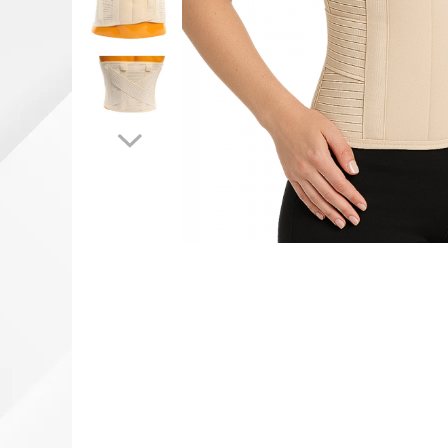
INDIVIDUALA
ORTEZE PENTRU MEMBRUL
SUPERIOR
ORTEZE PENTRU MEMBRUL
INFERIOR
ORTEZE PENTRU COLOANA
VERTEBRALA
ORTEZE FACIALE
PROTEZA EXTERNA DE SAN
SI ACCESORII
SUSTINATORI PLANTARI
PERSONALIZATI
DISPOZITIVE DE MERS
CARJE
SCAUNE CU ROTILE
BASTOANE