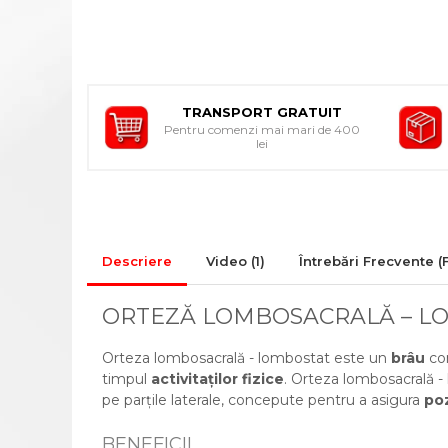
CADRE DE MERS
ACCESORII
CIORAPI MEDICINALI
COMPRESIVI
INGRIJIRE LA DOMICILIU
TRANSPORT GRATUIT
Pentru comenzi mai mari de 400
COMPRESE STERILE
lei
CONSUMABILE MEDICALE SI
ACCESORII
ACCESORII AJUTATOARE
ALEZE
Descriere
Video
(1)
Întrebări Frecvente (
BONETE/MASTI/BOTOSEI
IGIENA SI INGRIJIRE
ORTEZĂ LOMBOSACRALĂ – L
GIMNASTICA MEDICALA
Orteza lombosacrală - lombostat este un
brâu
con
INALTATOR WC
timpul
activitaților fizice
. Orteza lombosacrală 
MINGI RECUPERARE
pe parțile laterale, concepute pentru a asigura
poz
PAT MEDICAL
BENEFICII