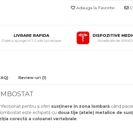
Adauga la Favorite
Ce
LIVRARE RAPIDA
DISPOZITIVE MED
Coletul ajunge in 1-2 zile lucratoare
Acreditate de ANM
FAQ)
Review-uri
(1)
OMBOSTAT
fecționat pentru a oferi
susținere în zona lombară
când pacie
- lombostat este echipată cu
doua tije (atele) metalice de sus
iția corectă a coloanei vertebrale
.