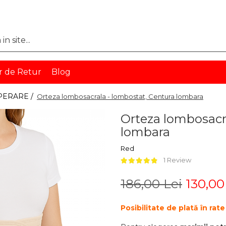
r de Retur
Blog
PERARE /
Orteza lombosacrala - lombostat, Centura lombara
Orteza lombosacra
lombara
Red
1 Review
186,00 Lei
130,00
Posibilitate de plată în r