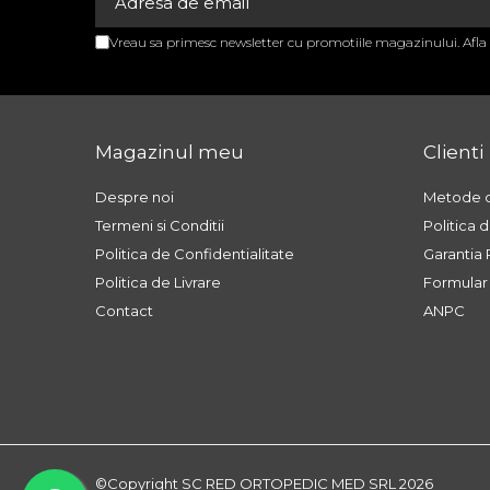
TENSIOMETRE
Mărime
Circumferință (cm)
TERMOMETRE
Vreau sa primesc newsletter cu promotiile magazinului. Afl
PLASE CHIRURGICALE
S
70 - 80 cm
PLASE CHIRURGICALE 2P
M
80 - 90 cm
COMPOSITE
Magazinul meu
Clienti
PLASE CHIRURGICALE
L
90 - 100 cm
BASIC M
Despre noi
Metode d
XL
100 - 110 cm
PLASE CHIRURGICALE
Termeni si Conditii
Politica 
EVOLUTION
XXL
110 - 120 cm
Politica de Confidentialitate
Garantia
Politica de Livrare
Formular
PLASE CHIRURGICALE
3XL
120 - 130 cm
UMBILICAL
Contact
ANPC
DISPOZITIVE PENTRU
Cod produs: RED260T
INCONTINENTA URINARA
BANDELETE PENTRU
INCONTINENTA URINARA
INSTRUMENTAR CHIRURGICAL
BISTURIE
©Copyright SC RED ORTOPEDIC MED SRL 2026