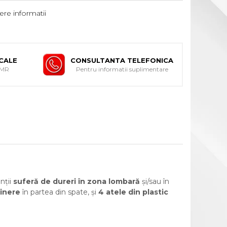
re informatii
ICALE
CONSULTANTA TELEFONICA
DMR
Pentru informatii suplimentare
nții
suferă de dureri în zona lombară
și/sau în
ținere
în partea din spate, și
4 atele din plastic