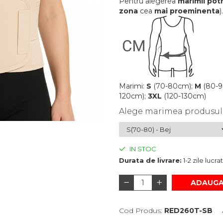
Pentru alegerea
marimii potr
zona
cea
mai proeminenta
).
Marimi:
S
(70-80cm);
M
(80-9
120cm);
3XL
(120-130cm)
Alege marimea produsul
IN STOC
Durata de livrare:
1-2 zile lucr
ADAUGA
Cod Produs:
RED260T-SB