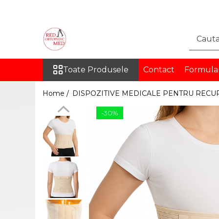
Toate Produsele
DISPOZITIVE MEDICALE
PENTRU RECUPERARE
Toate Produsele
Contact
Formula
ORTEZE
COLOANA VERTEBRALA
Home /
DISPOZITIVE MEDICALE PENTRU RECU
TORACE SI ABDOMEN
-30%
MEMBRU SUPERIOR
MEMBRU INFERIOR
INGHINAL
PROTEZE
PROTEZE PENTRU MEMBRUL
SUPERIOR
PROTEZE PENTRU MEMBRUL
INFERIOR
ORTEZE PE MASURA