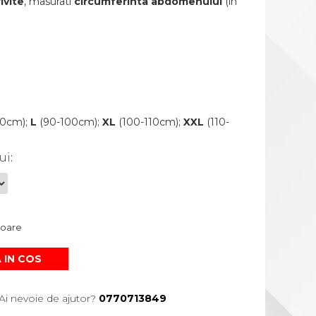
ivite
, masurati
circumferinta abdomenului
(in
0cm);
L
(90-100cm);
XL
(100-110cm);
XXL
(110-
ui
:
atoare
 IN COS
Ai nevoie de ajutor?
0770713849