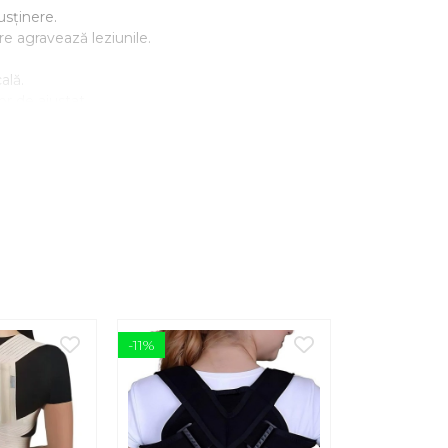
usținere.
re agravează leziunile.
ală.
șor de ajustat.
hernie, spondiloză).
mbago
;
ei lombare;
-11%