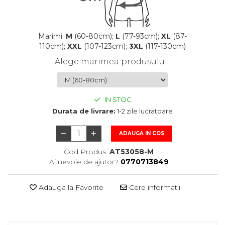
Marimi:
M
(60-80cm);
L
(77-93cm);
XL
(87-
110cm);
XXL
(107-123cm);
3XL
(117-130cm)
Alege marimea produsului
:
IN STOC
Durata de livrare:
1-2 zile lucratoare
ADAUGA IN COS
Cod Produs:
AT53058-M
Ai nevoie de ajutor?
0770713849
Adauga la Favorite
Cere informatii