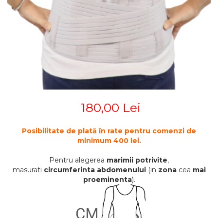
STETOSCOAPE
PLASTURI
SUPERIOR
STETOSCOAPE LITTMANN
ORTEZE PENTRU MEMBRUL
PRODUSE ABENA
TENSIOMETRE
INFERIOR
SALTELE ANTIESCARE
ORTEZE PENTRU COLOANA
TERMOMETRE
VERTEBRALA
SCAUNE DE DUS
ORTEZE FACIALE
SCAUNE DE TOALETA
PROTEZA EXTERNA DE SAN
SCUTECE
SI ACCESORII
SUSTINATORI PLANTARI
180,00 Lei
PERSONALIZATI
Posibilitate de plată în rate pentru comenzi de
minimum 400 lei.
Pentru alegerea
marimii potrivite
,
masurati
circumferinta abdomenului
(in
zona
cea
mai
proeminenta
).