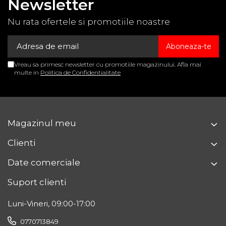
Newsletter
ALEGEREA MARIMII POTRIVITE
Nu rata ofertele si promotiile noastre
Pentru alegerea
mărimii potrivite
,
măsurați
circumferința
abdomenului
(în
zona
cea
mai proeminentă
).
Mărime
Circumferință (cm)
Vreau sa primesc newsletter cu promotiile magazinului. Afla mai
multe in
Politica de Confidentialitate
M
60 – 80 cm
L
77 – 93 cm
XL
87 – 110 cm
Magazinul meu
XXL
107 – 123 cm
Clienti
Date comerciale
XXXL
117 – 130 cm
Suport clienti
Cod produs: AT53058
Luni-Vineri, 09:00-17:00
0770713849