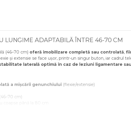
 LUNGIME ADAPTABILĂ ÎNTRE 46-70 CM
ilă (46–70 cm)
oferă imobilizare completă sau controlată
,
fi
flexie și extensie se face ușor, printr-un singur buton, iar cadrul t
stabilitate laterală optimă în caz de leziuni ligamentare sau
olată a mișcării genunchiului
(flexie/extensie)
(46–70 cm)
tru coapse până la 80 cm
cuperare
post-traumatică sau postoperatorie