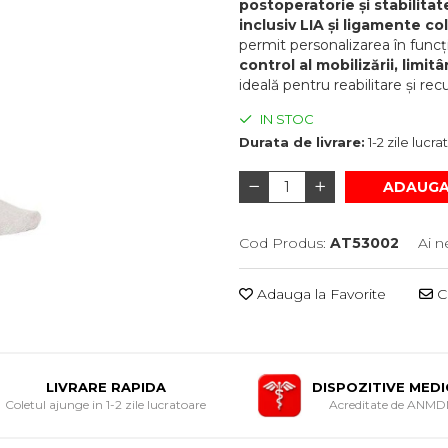
postoperatorie și stabilita
inclusiv LIA și ligamente co
permit personalizarea în funcț
control al mobilizării, limit
ideală pentru reabilitare și rec
IN STOC
Durata de livrare:
1-2 zile lucr
ADAUGA
Cod Produs:
AT53002
Ai n
Adauga la Favorite
Ce
LIVRARE RAPIDA
DISPOZITIVE MED
Coletul ajunge in 1-2 zile lucratoare
Acreditate de ANM