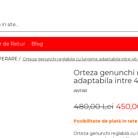
r de Retur
Blog
PERARE /
Orteza genunchi reglabila cu lungime adaptabila intre 46
Orteza genunchi 
adaptabila intre
ANTAR
480,00 Lei
450,0
Posibilitate de plată în ra
Orteza genunchi reglabilă cu