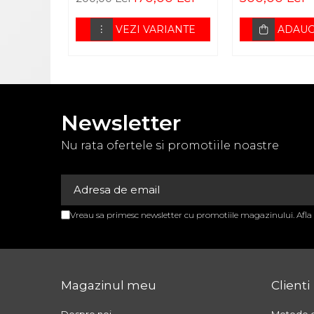
APARATURA MEDICALA
VEZI VARIANTE
ADAUG
APARATE AEROSOLI
APARATE DE MASAJ
APARATE
ELECTROSTIMULARE
Newsletter
EKG SI PULSOXIMETRE
GAMA BEURER
Nu rata ofertele si promotiile noastre
GAROU
GLUCOMETRE
NEGATOSCOAPE
Vreau sa primesc newsletter cu promotiile magazinului. Afl
OXIGENOTERAPIE
STETOSCOAPE
STETOSCOAPE
Magazinul meu
Clienti
STETOSCOAPE LITTMANN