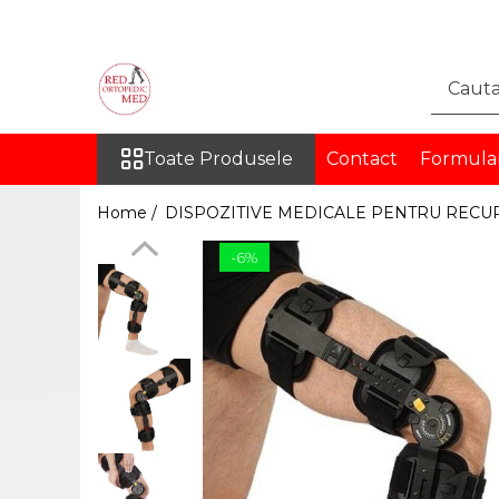
Toate Produsele
DISPOZITIVE MEDICALE
PENTRU RECUPERARE
Toate Produsele
Contact
Formula
ORTEZE
COLOANA VERTEBRALA
Home /
DISPOZITIVE MEDICALE PENTRU RECU
TORACE SI ABDOMEN
-6%
MEMBRU SUPERIOR
MEMBRU INFERIOR
INGHINAL
PROTEZE
PROTEZE PENTRU MEMBRUL
SUPERIOR
PROTEZE PENTRU MEMBRUL
INFERIOR
ORTEZE PE MASURA