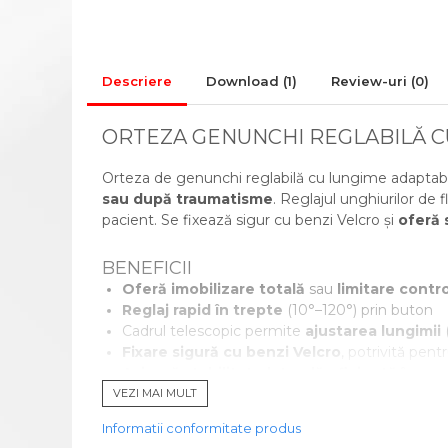
CADRE DE MERS
ACCESORII
CIORAPI MEDICINALI
Descriere
Download (1)
Review-uri
(0)
COMPRESIVI
INGRIJIRE LA DOMICILIU
ORTEZA GENUNCHI REGLABILĂ CU
COMPRESE STERILE
CONSUMABILE MEDICALE SI
Orteza de genunchi reglabilă cu lungime adaptab
ACCESORII
sau după traumatisme
. Reglajul unghiurilor de 
pacient. Se fixează sigur cu benzi Velcro și
oferă 
ACCESORII AJUTATOARE
ALEZE
BENEFICII
BONETE/MASTI/BOTOSEI
Oferă imobilizare totală
sau
limitare contr
IGIENA SI INGRIJIRE
Reglaj rapid în trepte
(10°–120°) prin buton
GIMNASTICA MEDICALA
Cadrul telescopic permite
ajustarea lungimii
Fixare sigură cu benzi Velcro
, potrivită pen
INALTATOR WC
Asigură stabilitate laterală eficientă în re
VEZI MAI MULT
MINGI RECUPERARE
INDICAȚII MEDICALE
PAT MEDICAL
Informatii conformitate produs
Imobilizarea postoperatorie.