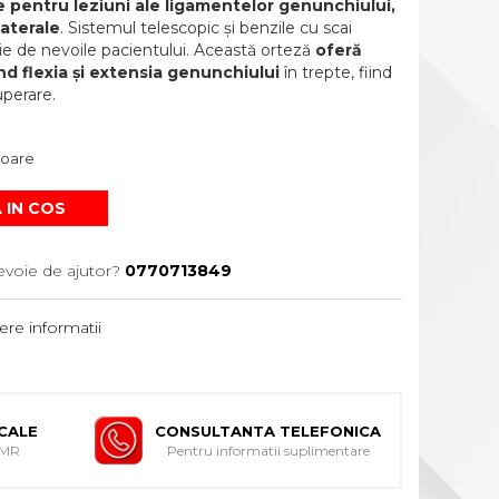
te pentru leziuni ale ligamentelor genunchiului,
laterale
. Sistemul telescopic și benzile cu scai
ie de nevoile pacientului. Această orteză
oferă
ând flexia și extensia genunchiului
în trepte, fiind
uperare.
atoare
 IN COS
evoie de ajutor?
0770713849
re informatii
ICALE
CONSULTANTA TELEFONICA
DMR
Pentru informatii suplimentare