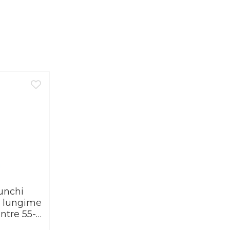
ivelul genunchiului
(LIA)
cu afectare a ligamentelor colaterale.
r cu afectare a ligamentelor colaterale
05 °, 120 °
unchi
u lungime
ntre 55-