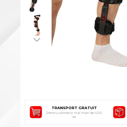
INDIVIDUALA
ORTEZE PENTRU MEMBRUL
SUPERIOR
ORTEZE PENTRU MEMBRUL
INFERIOR
ORTEZE PENTRU COLOANA
VERTEBRALA
ORTEZE FACIALE
PROTEZA EXTERNA DE SAN
SI ACCESORII
SUSTINATORI PLANTARI
PERSONALIZATI
DISPOZITIVE DE MERS
CARJE
TRANSPORT GRATUIT
SCAUNE CU ROTILE
Pentru comenzi mai mari de 400
lei
BASTOANE