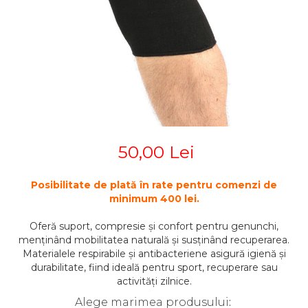
STETOSCOAPE
PLASTURI
SUPERIOR
STETOSCOAPE LITTMANN
ORTEZE PENTRU MEMBRUL
PRODUSE ABENA
TENSIOMETRE
INFERIOR
SALTELE ANTIESCARE
ORTEZE PENTRU COLOANA
TERMOMETRE
VERTEBRALA
SCAUNE DE DUS
ORTEZE FACIALE
SCAUNE DE TOALETA
PROTEZA EXTERNA DE SAN
SCUTECE
SI ACCESORII
SUSTINATORI PLANTARI
50,00 Lei
PERSONALIZATI
Posibilitate de plată în rate pentru comenzi de
minimum 400 lei.
Oferă suport, compresie și confort pentru genunchi,
menținând mobilitatea naturală și susținând recuperarea.
Materialele respirabile și antibacteriene asigură igienă și
durabilitate, fiind ideală pentru sport, recuperare sau
activități zilnice.
Alege marimea produsului
: