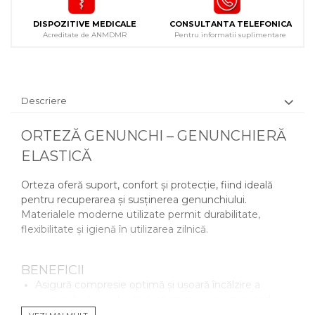
DISPOZITIVE MEDICALE
CONSULTANTA TELEFONICA
Acreditate de ANMDMR
Pentru informatii suplimentare
Descriere
ORTEZĂ GENUNCHI – GENUNCHIERĂ
ELASTICĂ
Orteza oferă suport, confort și protecție, fiind ideală
pentru recuperarea și susținerea genunchiului.
Materialele moderne utilizate permit durabilitate,
flexibilitate și igienă în utilizarea zilnică.
BENEFICII
Asigură compresie optimă și ușoară încălzire a
genunchiului, reducând inflamația și promovând
recuperarea.