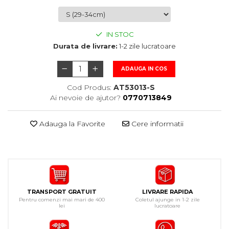
IN STOC
Durata de livrare:
1-2 zile lucratoare
ADAUGA IN COS
Cod Produs:
AT53013-S
Ai nevoie de ajutor?
0770713849
Adauga la Favorite
Cere informatii
TRANSPORT GRATUIT
LIVRARE RAPIDA
Pentru comenzi mai mari de 400
Coletul ajunge in 1-2 zile
lei
lucratoare