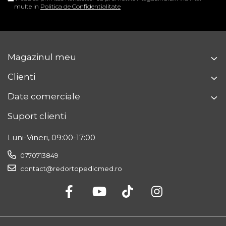
XL
45 – 49 cm
multe in
Politica de Confidentialitate
Cod produs: AT53013
Magazinul meu
Clienti
Date comerciale
Suport clienti
Luni-Vineri, 09:00-17:00
0770713849
contact@redortopedicmed.ro