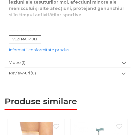
leziuni ale țesuturilor moi, afecțiuni minore ale
meniscului și alte afecțiuni, protejând genunchiul
și în timpul activităților sportive.
BENEFICII
Stabilizează genunchiul și susține ligamentele
VEZI MAI MULT
colaterale și încrucișate
Informatii conformitate produs
Oferă suport și protecție
pentru rotulă
Ameliorează durerea în leziuni minore
Video
(1)
(ligamente, menisc, entorse)
Reduce riscul de reaccidentare
Review-uri
(0)
Potrivită pentru recuperare postoperatorie și
afecțiuni degenerative (artroză, artrită)
Produse similare
INDICAȚII MEDICALE
În cazul
leziunilor sau traumatismelor ușoare
și
pentru siguranță în mișcare în cazul artrozei
Afecțiunilor minore ale meniscului sau rotulei
Tratamente pre și post chirurgicale
Protecția zonei genunchiului