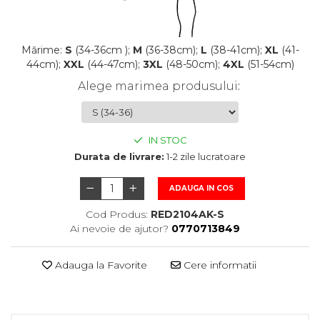
Mărime:
S
(34-36cm );
M
(36-38cm);
L
(38-41cm);
XL
(41-
44cm);
XXL
(44-47cm);
3XL
(48-50cm);
4XL
(51-54cm)
Alege marimea produsului
:
IN STOC
Durata de livrare:
1-2 zile lucratoare
ADAUGA IN COS
Cod Produs:
RED2104AK-S
Ai nevoie de ajutor?
0770713849
Adauga la Favorite
Cere informatii