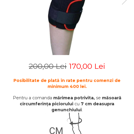
STETOSCOAPE
PLASTURI
SUPERIOR
STETOSCOAPE LITTMANN
ORTEZE PENTRU MEMBRUL
PRODUSE ABENA
TENSIOMETRE
INFERIOR
SALTELE ANTIESCARE
ORTEZE PENTRU COLOANA
TERMOMETRE
VERTEBRALA
SCAUNE DE DUS
ORTEZE FACIALE
SCAUNE DE TOALETA
PROTEZA EXTERNA DE SAN
SCUTECE
SI ACCESORII
SUSTINATORI PLANTARI
200,00 Lei
170,00 Lei
PERSONALIZATI
Posibilitate de plată în rate pentru comenzi de
minimum 400 lei.
Pentru a comanda
mărimea potrivita,
se
măsoară
circumferința piciorului
cu
7 cm deasupra
genunchiului
.