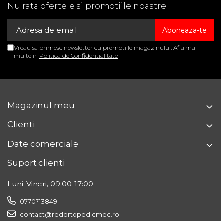
genunchiului.
Nu rata ofertele si promotiile noastre
Mărime
Circumferința piciorului (cm)
Vreau sa primesc newsletter cu promotiile magazinului. Afla mai
S
34 – 36 cm
multe in
Politica de Confidentialitate
M
36 – 38 cm
L
38 – 41 cm
Magazinul meu
XL
41 – 44 cm
Clienti
XXL
44 – 47 cm
Date comerciale
3XL
48 – 50 cm
Suport clienti
4XL
51 – 54 cm
Luni-Vineri, 09:00-17:00
Cod produs: RED2104AK
0770713849
contact@redortopedicmed.ro