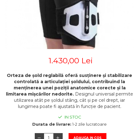
STETOSCOAPE
PLASTURI
SUPERIOR
STETOSCOAPE LITTMANN
ORTEZE PENTRU MEMBRUL
PRODUSE ABENA
TENSIOMETRE
INFERIOR
SALTELE ANTIESCARE
ORTEZE PENTRU COLOANA
TERMOMETRE
VERTEBRALA
SCAUNE DE DUS
ORTEZE FACIALE
SCAUNE DE TOALETA
PROTEZA EXTERNA DE SAN
SCUTECE
SI ACCESORII
1.430,00 Lei
SUSTINATORI PLANTARI
PERSONALIZATI
Orteza de șold reglabilă oferă susținere și stabilizare
controlată a articulației șoldului, contribuind la
menținerea unei poziții anatomice corecte și la
limitarea mișcărilor nedorite.
Designul universal permite
utilizarea atât pe șoldul stâng, cât și pe cel drept, iar
lungimea poate fi ajustată în funcție de pacient.
IN STOC
Durata de livrare:
1-2 zile lucratoare
ADAUGA IN COS