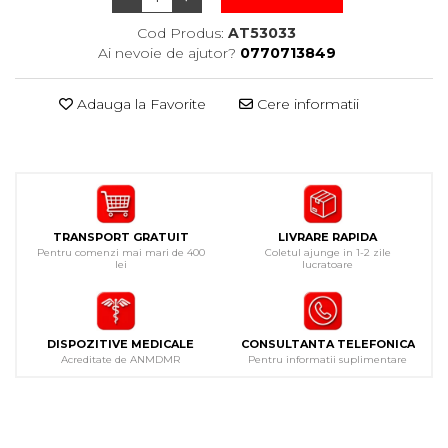
Cod Produs:
AT53033
Ai nevoie de ajutor?
0770713849
Adauga la Favorite
Cere informatii
TRANSPORT GRATUIT
LIVRARE RAPIDA
Pentru comenzi mai mari de 400
Coletul ajunge in 1-2 zile
lei
lucratoare
DISPOZITIVE MEDICALE
CONSULTANTA TELEFONICA
Acreditate de ANMDMR
Pentru informatii suplimentare