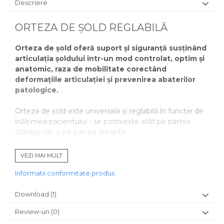
Descriere
ORTEZA DE ȘOLD REGLABILĂ
Orteza de șold oferă suport și siguranță susținând
articulația șoldului într-un mod controlat, optim și
anatomic, raza de mobilitate corectând
deformațiile articulației și prevenirea abaterilor
patologice.
Orteza de șold este universală și reglabilă în funcție de
înălțimea pacientului - se potrivește atât pe partea
stângă, cât și pe partea dreaptă.
SPECIFICAȚII
VEZI MAI MULT
Cinci șuruburi de blocare limitează flexia
Informatii conformitate produs
șoldului de la 0 la 140 grade
(reglabil în trepte de
20 de grade)
Download (1)
Cureaua abdominală este moale și prezintă
reglaje care permit ajustarea individuală a
Review-uri
(0)
ortezei pe forma corpului.