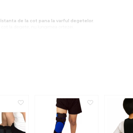
stanta de la cot pana la varful degetelor
.
 cot la degete, nu lungimea ortezei.
azul în care mâna este imobilizată în ghips.