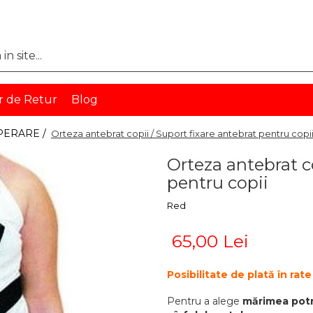
r de Retur
Blog
PERARE /
Orteza antebrat copii / Suport fixare antebrat pentru copi
Orteza antebrat co
pentru copii
Red
65,00 Lei
Posibilitate de plată în ra
Pentru a alege
mărimea potri