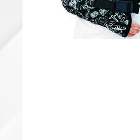
INDIVIDUALA
ORTEZE PENTRU MEMBRUL
SUPERIOR
ORTEZE PENTRU MEMBRUL
INFERIOR
ORTEZE PENTRU COLOANA
VERTEBRALA
ORTEZE FACIALE
PROTEZA EXTERNA DE SAN
SI ACCESORII
SUSTINATORI PLANTARI
PERSONALIZATI
DISPOZITIVE DE MERS
CARJE
SCAUNE CU ROTILE
BASTOANE