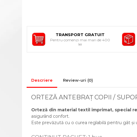
CADRE DE MERS
ACCESORII
CIORAPI MEDICINALI
COMPRESIVI
INGRIJIRE LA DOMICILIU
TRANSPORT GRATUIT
Pentru comenzi mai mari de 400
COMPRESE STERILE
lei
CONSUMABILE MEDICALE SI
ACCESORII
ACCESORII AJUTATOARE
ALEZE
Descriere
Review-uri
(0)
BONETE/MASTI/BOTOSEI
IGIENA SI INGRIJIRE
ORTEZĂ ANTEBRAȚ COPII / SUPO
GIMNASTICA MEDICALA
Orteză din material textil imprimat, special r
INALTATOR WC
asigurând confort.
MINGI RECUPERARE
Este prevăzută cu o curea reglabilă pentru gât și 
PAT MEDICAL