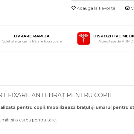
Adauga la Favorite
Ce
LIVRARE RAPIDA
DISPOZITIVE MED
Coletul ajunge in 1-2 zile lucratoare
Acreditate de ANM
RT FIXARE ANTEBRAȚ PENTRU COPII
ealizată pentru copii
.
Imobilizează brațul și umărul pentru st
umăr și o curea pentru talie.