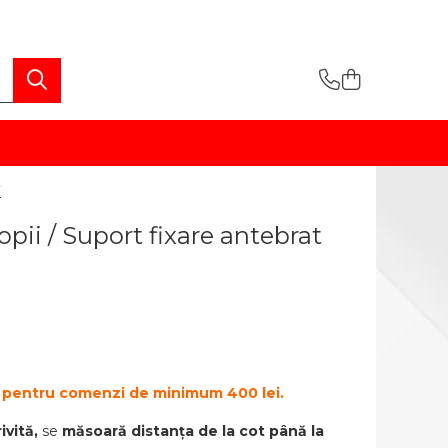
i
pii / Suport fixare antebrat
te pentru comenzi de minimum 400 lei.
vită,
se
măsoară distanța de la cot până la