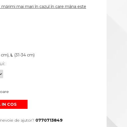
mărimi mai mari în cazul în care mâna este
 cm),
L
(31-34 cm)
ui
:
atoare
 IN COS
 nevoie de ajutor?
0770713849