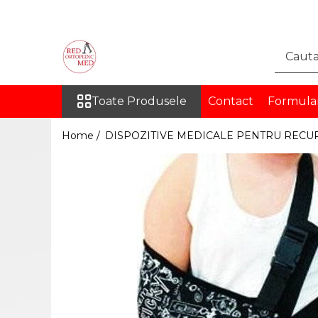
Toate Produsele
DISPOZITIVE MEDICALE
PENTRU RECUPERARE
Toate Produsele
Contact
Formula
ORTEZE
COLOANA VERTEBRALA
Home /
DISPOZITIVE MEDICALE PENTRU RECU
TORACE SI ABDOMEN
MEMBRU SUPERIOR
MEMBRU INFERIOR
INGHINAL
PROTEZE
PROTEZE PENTRU MEMBRUL
SUPERIOR
PROTEZE PENTRU MEMBRUL
INFERIOR
ORTEZE PE MASURA