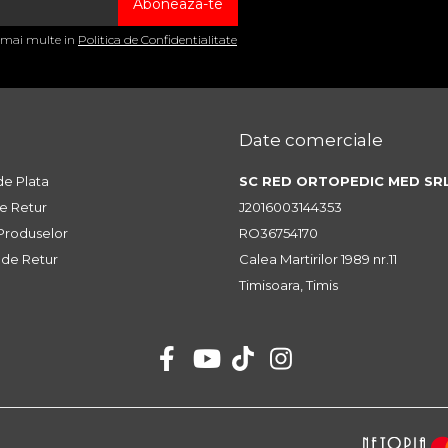
a mai multe in
Politica de Confidentialitate
Date comerciale
e Plata
SC RED ORTOPEDIC MED SR
de Retur
J2016003144353
 Produselor
RO36754170
 de Retur
Calea Martirilor 1989 nr.11
Timisoara, Timis