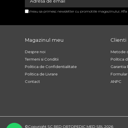
TENSIOMETRE
TERMOMETRE
Vreau sa primesc newsletter cu promotiile magazinului. Afl
PLASE CHIRURGICALE
PLASE CHIRURGICALE 2P
COMPOSITE
Magazinul meu
Clienti
PLASE CHIRURGICALE
BASIC M
Despre noi
Metode d
PLASE CHIRURGICALE
Termeni si Conditii
Politica 
EVOLUTION
Politica de Confidentialitate
Garantia
Politica de Livrare
Formular
PLASE CHIRURGICALE
UMBILICAL
Contact
ANPC
DISPOZITIVE PENTRU
INCONTINENTA URINARA
BANDELETE PENTRU
INCONTINENTA URINARA
INSTRUMENTAR CHIRURGICAL
BISTURIE
©Copyright SC RED ORTOPEDIC MED SRL 2026