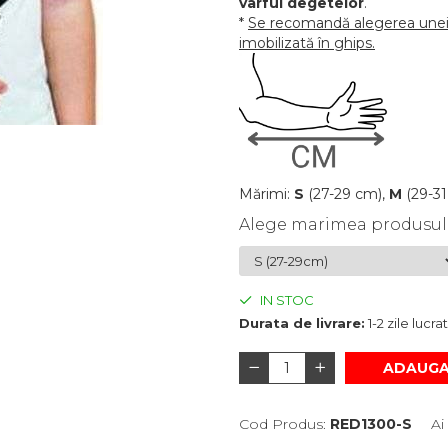
vârful degetelor
.
*
Se recomandă alegerea unei 
imobilizată în ghips.
Mărimi:
S
(27-29 cm),
M
(29-31
Alege marimea produsul
IN STOC
Durata de livrare:
1-2 zile lucr
ADAUGA
Cod Produs:
RED1300-S
Ai