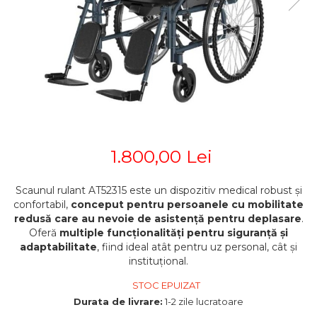
STETOSCOAPE
PLASTURI
SUPERIOR
STETOSCOAPE LITTMANN
ORTEZE PENTRU MEMBRUL
PRODUSE ABENA
TENSIOMETRE
INFERIOR
SALTELE ANTIESCARE
ORTEZE PENTRU COLOANA
TERMOMETRE
VERTEBRALA
SCAUNE DE DUS
ORTEZE FACIALE
SCAUNE DE TOALETA
PROTEZA EXTERNA DE SAN
SCUTECE
SI ACCESORII
SUSTINATORI PLANTARI
1.800,00 Lei
PERSONALIZATI
Scaunul rulant AT52315 este un dispozitiv medical robust și
confortabil,
conceput pentru persoanele cu mobilitate
redusă care au nevoie de asistență pentru deplasare
.
Oferă
multiple funcționalități pentru siguranță și
adaptabilitate
, fiind ideal atât pentru uz personal, cât și
instituțional.
STOC EPUIZAT
Durata de livrare:
1-2 zile lucratoare