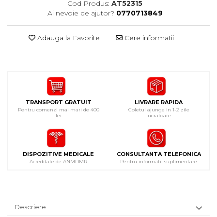
Cod Produs:
AT52315
Ai nevoie de ajutor?
0770713849
Adauga la Favorite
Cere informatii
TRANSPORT GRATUIT
LIVRARE RAPIDA
Pentru comenzi mai mari de 400
Coletul ajunge in 1-2 zile
lei
lucratoare
DISPOZITIVE MEDICALE
CONSULTANTA TELEFONICA
Acreditate de ANMDMR
Pentru informatii suplimentare
Descriere