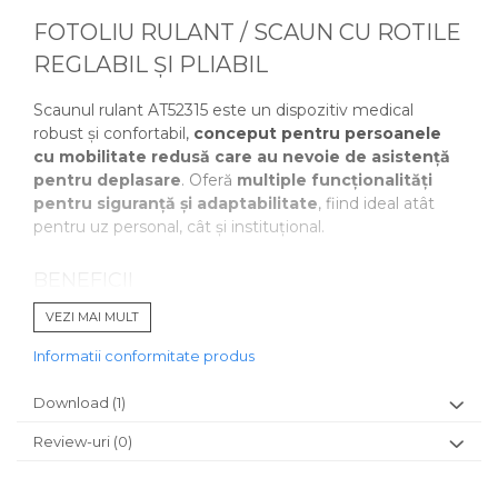
FOTOLIU RULANT / SCAUN CU ROTILE
REGLABIL ȘI PLIABIL
Scaunul rulant AT52315 este un dispozitiv medical
robust și confortabil,
conceput pentru persoanele
cu mobilitate redusă care au nevoie de asistență
pentru deplasare
. Oferă
multiple funcționalități
pentru siguranță și adaptabilitate
, fiind ideal atât
pentru uz personal, cât și instituțional.
BENEFICII
Spătar reglabil
– permite modificarea unghiului
VEZI MAI MULT
până în poziție culcată, pentru un confort optim în
repaus.
Informatii conformitate produs
Tetieră detașabilă
– oferă sprijin suplimentar
pentru cap și se poate îndepărta ușor.
Download (1)
Suporturi reglabile pentru picioare – adaptabile în
Review-uri
(0)
funcție de poziția dorită a utilizatorului.
Mecanism anti-răsturnare
– previne dezechilibrul
și sporește siguranța în utilizare.